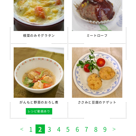
根菜のみそグラタン
ミートローフ
がんもと野菜のおろし煮
ささみと豆腐のナゲット
レシピ動画あり
1
2
3
4
5
6
7
8
9