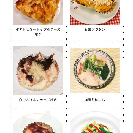
ほぐしささみ（水煮）
美ら海育ちもずく
【只今休売中】青大豆ペースト
ポテトとミートップのチーズ
お茶グラタン
白花豆&白いんげん豆ペースト
焼き
スクールがんもどき（Ca・Fe）
スクール糸かまぼこ
スクールちくわ
【只今休売中】スクールかにボール
全学栄 枝豆とじゃこの元気ボール
全学栄 野菜ミックスボール
白いんげんのチーズ焼き
洋風茶碗むし
全学栄 ニューミートップ
検索