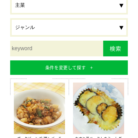
検索
条件を変更して探す
食材
栄養素
カルシウム
鉄分
食物繊維