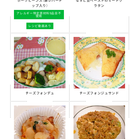
ポークビーンズ（豚レバーチ
なすと豆ペーストのミートグ
ップ入り）
ラタン
季節・行事食
アレルギー特定原材料9品目不
使用
春
夏
秋
冬
レシピ動画あり
行事食
郷土料理
全学栄製品
全学栄すいせん製品
チーズフォンデュ
チーズフォンジュサンド
全学栄 豚レバーチップ
蒸し挽き割り大豆
学校給食用カルシウム米
えごまふりかけ