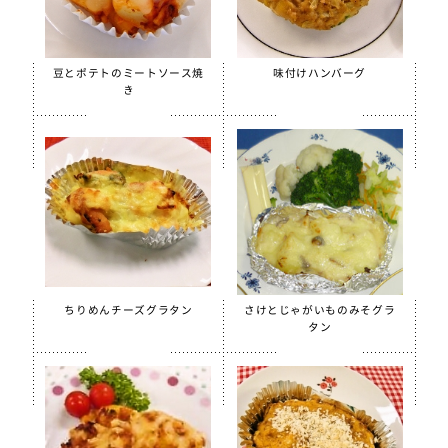
【只今休売中】菜の花ふりかけ
沖縄パインゼリー
すだちゼリー
豆とポテトのミートソース焼
味付けハンバーグ
き
ブルーベリーゼリーCFE
北海道シュレッドチーズ
給食用 毎日骨太 MBP® ベビーチーズ
クラスメイト
うの花コロッケ（ひじき入り）
スクールチーズフォンデュサンドコロッケ
白花豆コロッケ
ちりめんチーズグラタン
さけとじゃがいものみそグラ
タン
全学栄 かぼちゃチーズフライ
【只今休売中】全学栄 黒豆さつま
ソフトササミフレーク