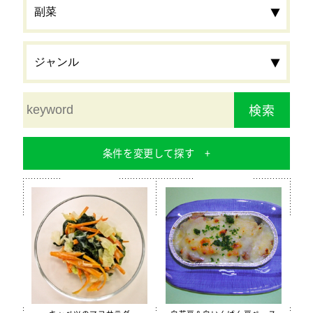
検索
条件を変更して探す
食材
栄養素
カルシウム
鉄分
食物繊維