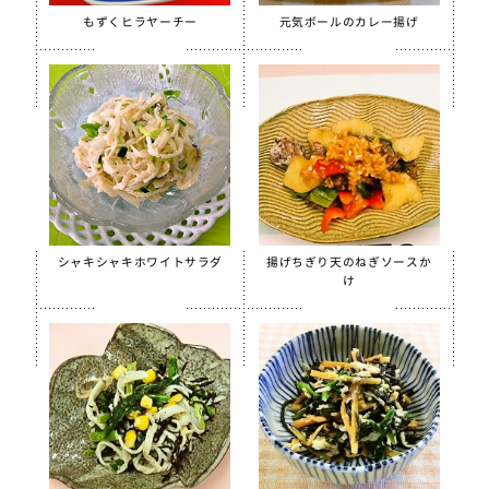
ほぐしささみ（水煮）
もずくヒラヤーチー
元気ボールのカレー揚げ
美ら海育ちもずく
【只今休売中】青大豆ペースト
白花豆&白いんげん豆ペースト
スクールがんもどき（Ca・Fe）
スクール糸かまぼこ
スクールちくわ
シャキシャキホワイトサラダ
揚げちぎり天のねぎソースか
【只今休売中】スクールかにボール
け
全学栄 枝豆とじゃこの元気ボール
全学栄 野菜ミックスボール
全学栄 ニューミートップ
検索