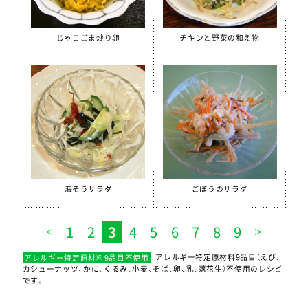
じゃこごま炒り卵
チキンと野菜の和え物
海そうサラダ
ごぼうのサラダ
1
2
3
4
5
6
7
8
9
アレルギー特定原材料9品目不使用
アレルギー特定原材料9品目（えび、
カシューナッツ、かに、くるみ、小麦、そば、卵、乳、落花生）不使用のレシピ
です。