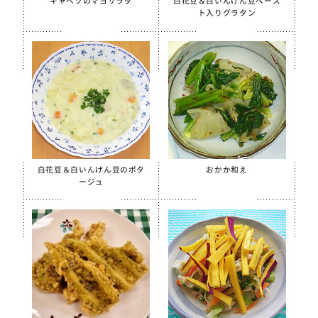
キャベツのマヨサラダ
白花豆＆白いんげん豆ペース
ト入りグラタン
季節・行事食
春
夏
秋
冬
行事食
郷土料理
白花豆＆白いんげん豆のポタ
おかか和え
全学栄製品
ージュ
全学栄すいせん製品
全学栄 豚レバーチップ
蒸し挽き割り大豆
学校給食用カルシウム米
えごまふりかけ