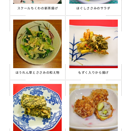
【只今休売中】菜の花ふりかけ
スクールちくわの新茶揚げ
ほぐしささみのサラダ
沖縄パインゼリー
すだちゼリー
ブルーベリーゼリーCFE
北海道シュレッドチーズ
給食用 毎日骨太 MBP® ベビーチーズ
クラスメイト
うの花コロッケ（ひじき入り）
ほうれん草とささみの和え物
もずく入りから揚げ
スクールチーズフォンデュサンドコロッケ
白花豆コロッケ
全学栄 かぼちゃチーズフライ
【只今休売中】全学栄 黒豆さつま
ソフトササミフレーク