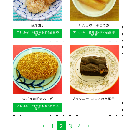
彼岸団子
りんごの山ぶどう煮
アレルギー特定原材料9品目不
アレルギー特定原材料9品目不
使用
使用
金ごま道明寺おはぎ
ブラウニー（ココア焼き菓子）
アレルギー特定原材料9品目不
使用
1
2
3
4