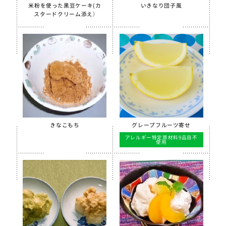
【只今休売中】菜の花ふりかけ
米粉を使った黒豆ケーキ(カ
いきなり団子風
スタードクリーム添え）
沖縄パインゼリー
すだちゼリー
ブルーベリーゼリーCFE
北海道シュレッドチーズ
給食用 毎日骨太 MBP® ベビーチーズ
クラスメイト
うの花コロッケ（ひじき入り）
きなこもち
グレープフルーツ寄せ
アレルギー特定原材料9品目不
スクールチーズフォンデュサンドコロッケ
使用
白花豆コロッケ
全学栄 かぼちゃチーズフライ
【只今休売中】全学栄 黒豆さつま
ソフトササミフレーク