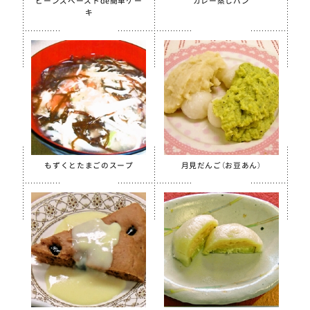
ビーンズペーストde簡単ケー
カレー蒸しパン
キ
季節・行事食
春
夏
秋
冬
行事食
郷土料理
もずくとたまごのスープ
月見だんご（お豆あん）
全学栄製品
全学栄すいせん製品
全学栄 豚レバーチップ
蒸し挽き割り大豆
学校給食用カルシウム米
えごまふりかけ