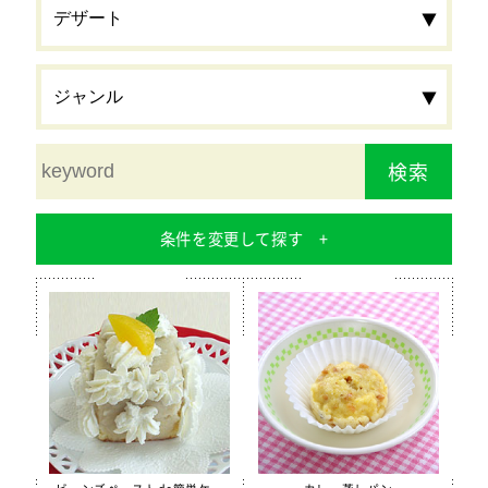
検索
条件を変更して探す
食材
栄養素
カルシウム
鉄分
食物繊維