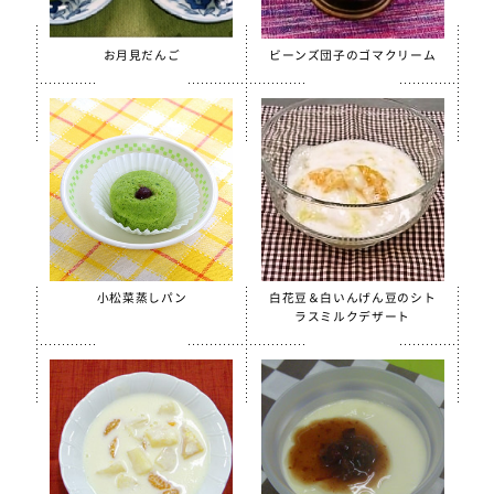
ほぐしささみ（水煮）
美ら海育ちもずく
お月見だんご
ビーンズ団子のゴマクリーム
【只今休売中】青大豆ペースト
白花豆&白いんげん豆ペースト
スクールがんもどき（Ca・Fe）
スクール糸かまぼこ
スクールちくわ
【只今休売中】スクールかにボール
小松菜蒸しパン
白花豆＆白いんげん豆のシト
全学栄 枝豆とじゃこの元気ボール
ラスミルクデザート
全学栄 野菜ミックスボール
全学栄 ニューミートップ
検索