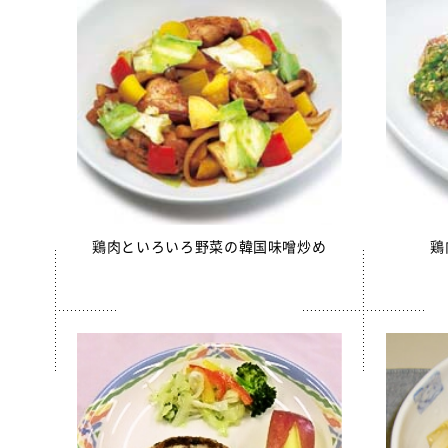
ソフトサ
ほぐしさ
美ら海育
【只今休
白花豆&
スクールが
スクール
鶏肉といろいろ野菜の韓国味噌炒め
鶏
スクール
【只今休
全学栄 
全学栄 
全学栄 