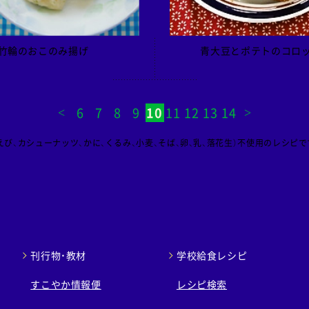
竹輪のおこのみ揚げ
青大豆とポテトのコロ
6
7
8
9
10
11
12
13
14
び、カシューナッツ、かに、くるみ、小麦、そば、卵、乳、落花生）不使用のレシピで
刊行物・教材
学校給食レシピ
すこやか情報便
レシピ検索