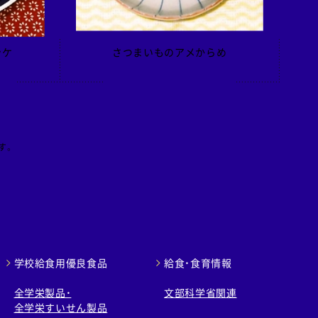
ッケ
さつまいものアメからめ
す。
学校給食用優良食品
給食・食育情報
全学栄製品・
文部科学省関連
全学栄すいせん製品