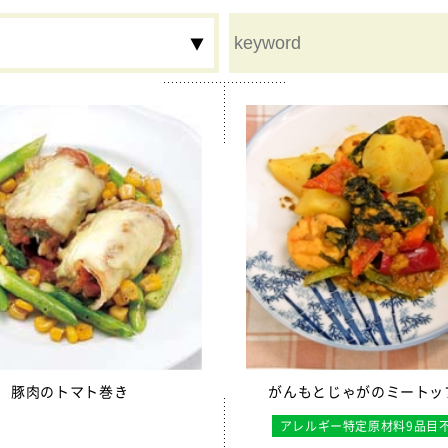
ム
鉄分
食物繊維
夏
秋
冬
行事食
豚レバーチップ
割り大豆
豚肉のトマト巻き
がんもとじゃがのミートッ
用カルシウム米
アレルギー特定原材料9品目