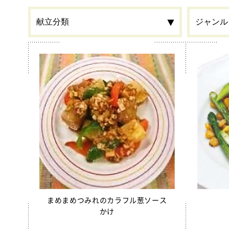
食材
カルシウ
栄養素
春
季節・行事食
郷土料理
全学栄 
全学栄製品
全学栄すいせん製品
蒸し挽き
まめまめつみれのカラフル葱ソース
かけ
学校給食