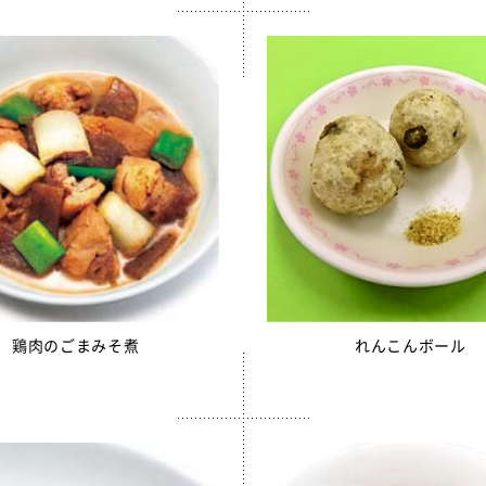
りかけ
売中】菜の花ふりかけ
ンゼリー
リー
リーゼリーCFE
ュレッドチーズ
毎日骨太 MBP® ベビーチーズ
イト
ロッケ（ひじき入り）
鶏肉のごまみそ煮
れんこんボール
チーズフォンデュサンドコロッケ
ロッケ
かぼちゃチーズフライ
売中】全学栄 黒豆さつま