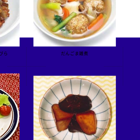
ぴら
だんごま雑煮