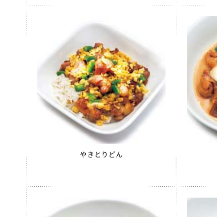
えごまふ
【只今休
沖縄パイ
すだちゼ
ブルーベ
北海道シ
給食用 
クラスメ
うの花コ
やきとりどん
スクール
白花豆コ
全学栄 
【只今休