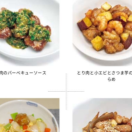
サミフレーク
さみ（水煮）
ちもずく
売中】青大豆ペースト
白いんげん豆ペースト
んもどき（Ca・Fe）
糸かまぼこ
肉のバーベキューソース
とり肉と小エビとさつま芋
ちくわ
らめ
売中】スクールかにボール
枝豆とじゃこの元気ボール
野菜ミックスボール
ニューミートップ