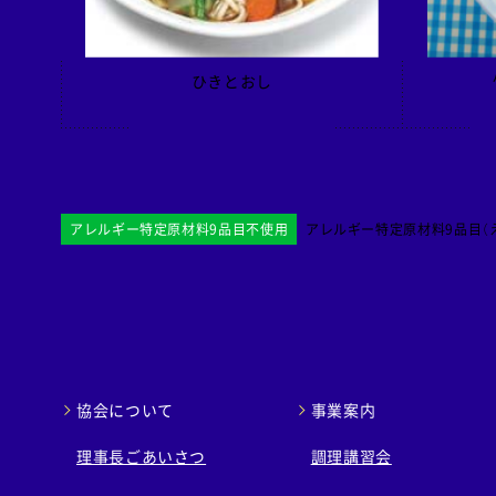
ひきとおし
アレルギー特定原材料9品目不使用
アレルギー特定原材料9品目（え
協会について
事業案内
理事長ごあいさつ
調理講習会