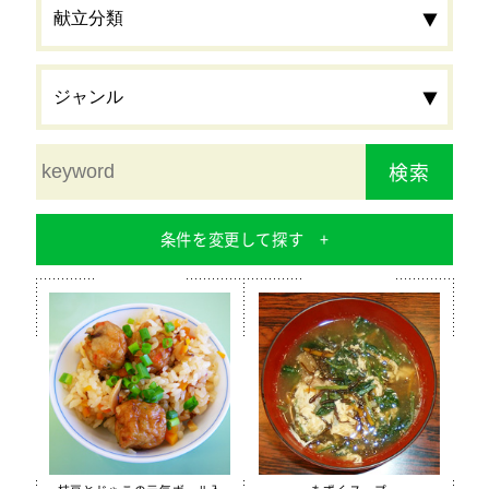
検索
条件を変更して探す
食材
栄養素
カルシウム
鉄分
食物繊維