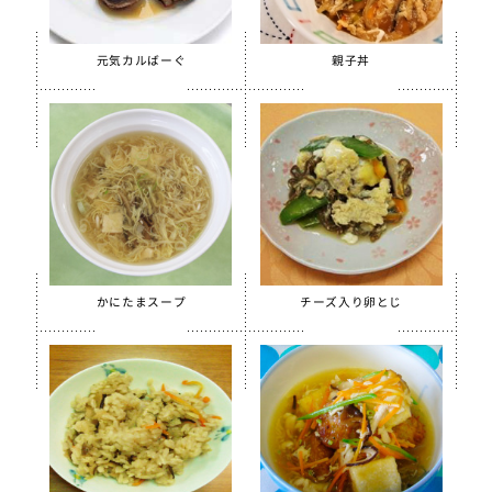
元気カルばーぐ
親子丼
かにたまスープ
チーズ入り卵とじ