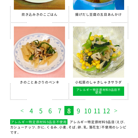
炊き込みきのこごはん
揚げだし豆腐の五目あんかけ
きのことあさりのペンネ
小松菜のしゃきしゃきサラダ
アレルギー特定原材料9品目不
使用
4
5
6
7
8
9
10
11
12
アレルギー特定原材料9品目不使用
アレルギー特定原材料9品目（えび、
カシューナッツ、かに、くるみ、小麦、そば、卵、乳、落花生）不使用のレシピ
です。