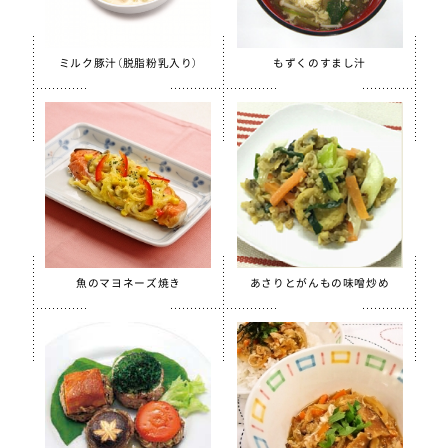
ほぐしささみ（水煮）
美ら海育ちもずく
ミルク豚汁（脱脂粉乳入り）
もずくのすまし汁
【只今休売中】青大豆ペースト
白花豆&白いんげん豆ペースト
スクールがんもどき（Ca・Fe）
スクール糸かまぼこ
スクールちくわ
【只今休売中】スクールかにボール
全学栄 枝豆とじゃこの元気ボール
魚のマヨネーズ焼き
あさりとがんもの味噌炒め
全学栄 野菜ミックスボール
全学栄 ニューミートップ
検索