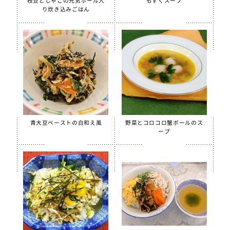
枝豆とじゃこの元気ボール入
もずくスープ
り炊き込みごはん
季節・行事食
春
夏
秋
冬
行事食
郷土料理
青大豆ペーストの白和え風
野菜とコロコロ蟹ボールのス
全学栄製品
ープ
全学栄すいせん製品
全学栄 豚レバーチップ
蒸し挽き割り大豆
学校給食用カルシウム米
えごまふりかけ