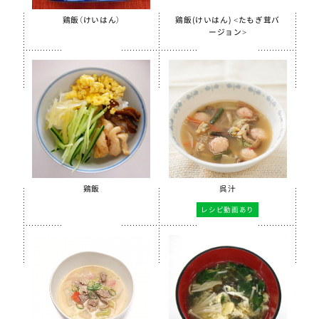
【只今休売中】菜の花ふりかけ
鶏飯（けいはん）
鶏飯(けいはん) <たもぎ茸バ
沖縄パインゼリー
ージョン>
すだちゼリー
ブルーベリーゼリーCFE
北海道シュレッドチーズ
給食用 毎日骨太 MBP® ベビーチーズ
クラスメイト
うの花コロッケ（ひじき入り）
鶏飯
呉汁
スクールチーズフォンデュサンドコロッケ
レシピ動画あり
白花豆コロッケ
全学栄 かぼちゃチーズフライ
【只今休売中】全学栄 黒豆さつま
ソフトササミフレーク