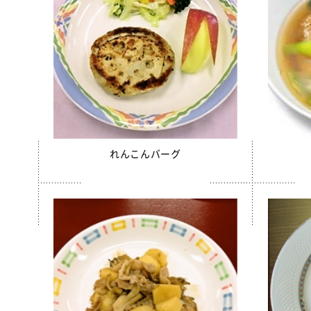
ソフトサ
ほぐしさ
美ら海育
【只今休
白花豆&
スクールが
スクール
れんこんバーグ
スクール
【只今休
全学栄 
全学栄 
全学栄 