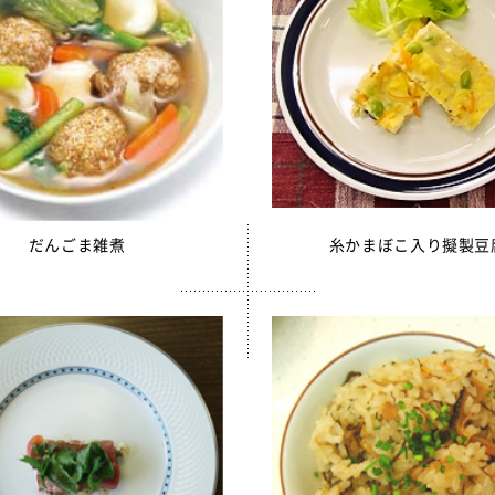
サミフレーク
さみ（水煮）
ちもずく
売中】青大豆ペースト
白いんげん豆ペースト
んもどき（Ca・Fe）
糸かまぼこ
だんごま雑煮
糸かまぼこ入り擬製豆
ちくわ
売中】スクールかにボール
枝豆とじゃこの元気ボール
野菜ミックスボール
ニューミートップ