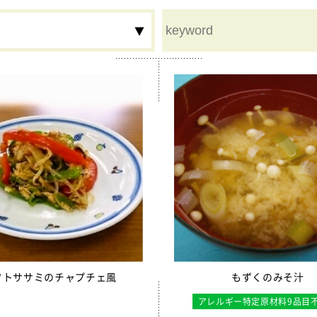
ム
鉄分
食物繊維
夏
秋
冬
行事食
豚レバーチップ
割り大豆
フトササミのチャプチェ風
もずくのみそ汁
用カルシウム米
アレルギー特定原材料9品目