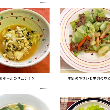
りかけ
売中】菜の花ふりかけ
ンゼリー
リー
リーゼリーCFE
ュレッドチーズ
毎日骨太 MBP® ベビーチーズ
イト
ロッケ（ひじき入り）
蟹ボールのキムチチゲ
季節のやさいと牛肉の炒
チーズフォンデュサンドコロッケ
ロッケ
かぼちゃチーズフライ
売中】全学栄 黒豆さつま