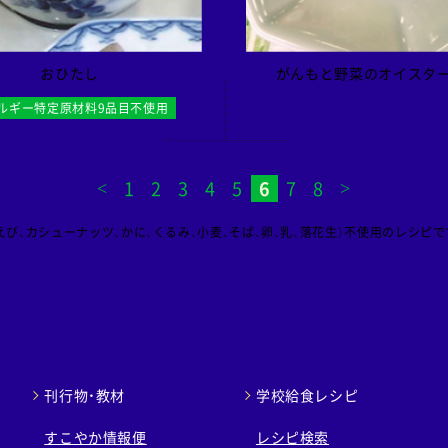
おひたし
がんもと野菜のオイスタ
ルギー特定原材料9品目不使用
1
2
3
4
5
6
7
8
び、カシューナッツ、かに、くるみ、小麦、そば、卵、乳、落花生）不使用のレシピで
刊行物・教材
学校給食レシピ
すこやか情報便
レシピ検索