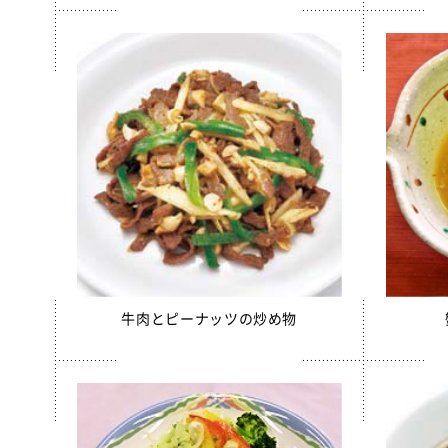
えごまふ
【只今休
沖縄パイ
すだちゼ
ブルーベ
北海道シ
給食用 
クラスメ
うの花コ
牛肉とピーナッツの炒め物
スクール
白花豆コ
全学栄 
【只今休