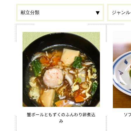
食材
カルシウ
栄養素
春
季節・行事食
郷土料理
全学栄 
全学栄製品
全学栄すいせん製品
蒸し挽き
蟹ボールともずくのふんわり卵煮込
ソ
み
学校給食