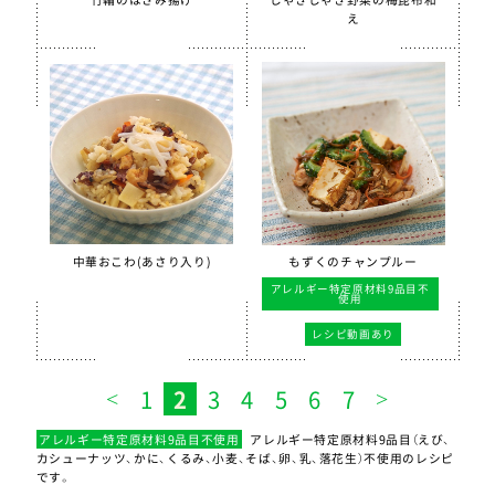
え
中華おこわ(あさり入り)
もずくのチャンプルー
アレルギー特定原材料9品目不
使用
レシピ動画あり
1
2
3
4
5
6
7
アレルギー特定原材料9品目不使用
アレルギー特定原材料9品目（えび、
カシューナッツ、かに、くるみ、小麦、そば、卵、乳、落花生）不使用のレシピ
です。