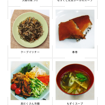
大根の煮つけ
もずくと元気ボールのスープ
季節・行事食
春
夏
秋
冬
行事食
郷土料理
クーブイリチー
春巻
全学栄製品
全学栄すいせん製品
全学栄 豚レバーチップ
蒸し挽き割り大豆
学校給食用カルシウム米
えごまふりかけ
具だくさん冷麺
もずくスープ