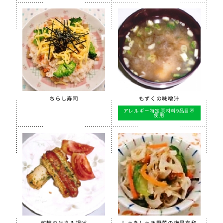
ちらし寿司
もずくの味噌汁
アレルギー特定原材料9品目不
使用
竹輪のはさみ揚げ
しゃきしゃき野菜の梅昆布和