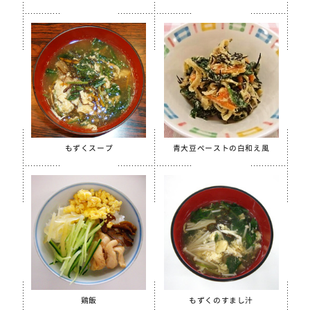
【只今休売中】菜の花ふりかけ
沖縄パインゼリー
すだちゼリー
ブルーベリーゼリーCFE
北海道シュレッドチーズ
給食用 毎日骨太 MBP® ベビーチーズ
クラスメイト
もずくスープ
青大豆ペーストの白和え風
うの花コロッケ（ひじき入り）
スクールチーズフォンデュサンドコロッケ
白花豆コロッケ
全学栄 かぼちゃチーズフライ
【只今休売中】全学栄 黒豆さつま
ソフトササミフレーク
鶏飯
もずくのすまし汁