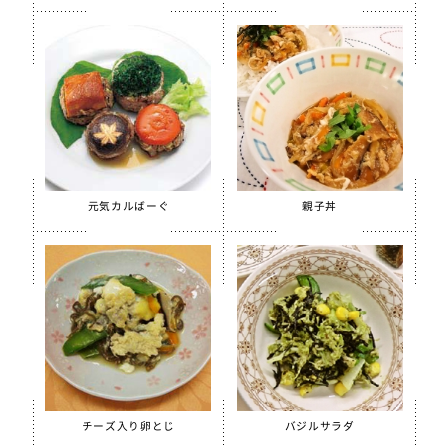
ほぐしささみ（水煮）
美ら海育ちもずく
【只今休売中】青大豆ペースト
白花豆&白いんげん豆ペースト
スクールがんもどき（Ca・Fe）
スクール糸かまぼこ
元気カルばーぐ
親子丼
スクールちくわ
【只今休売中】スクールかにボール
全学栄 枝豆とじゃこの元気ボール
全学栄 野菜ミックスボール
全学栄 ニューミートップ
検索
チーズ入り卵とじ
バジルサラダ