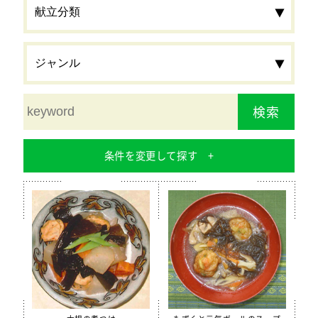
検索
条件を変更して探す
食材
栄養素
カルシウム
鉄分
食物繊維