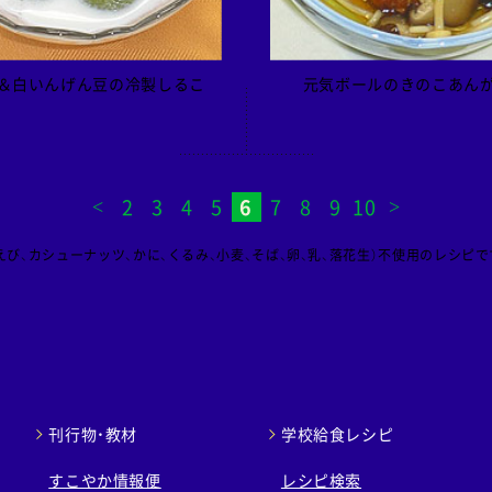
＆白いんげん豆の冷製しるこ
元気ボールのきのこあん
2
3
4
5
6
7
8
9
10
び、カシューナッツ、かに、くるみ、小麦、そば、卵、乳、落花生）不使用のレシピで
刊行物・教材
学校給食レシピ
すこやか情報便
レシピ検索