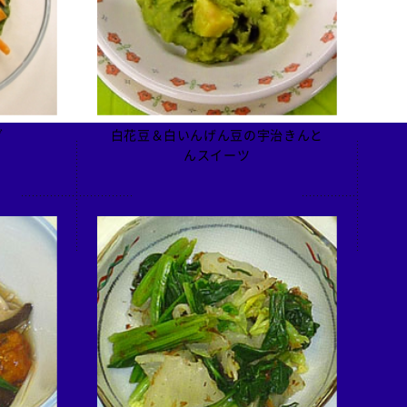
ダ
白花豆＆白いんげん豆の宇治きんと
んスイーツ