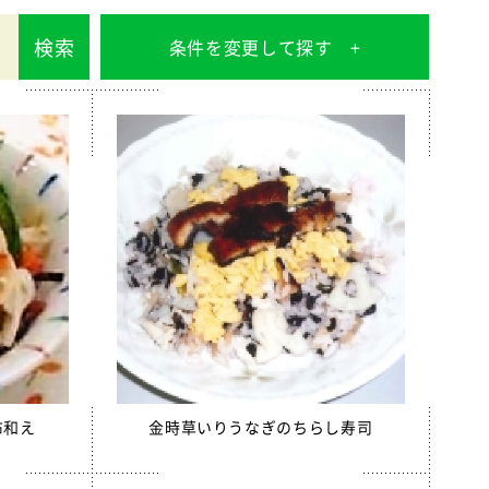
検索
条件を変更して探す
布和え
金時草いりうなぎのちらし寿司