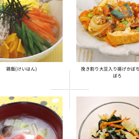
サミフレーク
さみ（水煮）
ちもずく
売中】青大豆ペースト
白いんげん豆ペースト
んもどき（Ca・Fe）
糸かまぼこ
鶏飯(けいはん)
挽き割り大豆入り揚げかぼ
ぼろ
ちくわ
売中】スクールかにボール
枝豆とじゃこの元気ボール
野菜ミックスボール
ニューミートップ