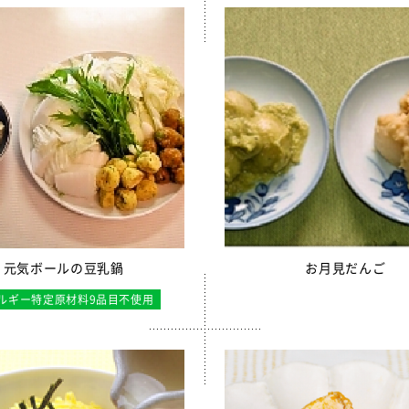
りかけ
売中】菜の花ふりかけ
ンゼリー
リー
リーゼリーCFE
ュレッドチーズ
毎日骨太 MBP® ベビーチーズ
イト
ロッケ（ひじき入り）
元気ボールの豆乳鍋
お月見だんご
チーズフォンデュサンドコロッケ
ルギー特定原材料9品目不使用
ロッケ
かぼちゃチーズフライ
売中】全学栄 黒豆さつま