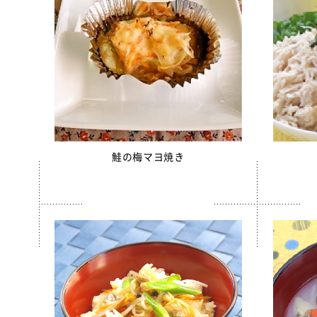
ソフトサ
ほぐしさ
美ら海育
【只今休
白花豆&
スクールが
スクール
鮭の梅マヨ焼き
スクール
【只今休
全学栄 
全学栄 
全学栄 