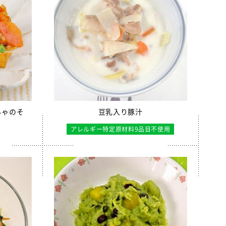
ちゃのそ
豆乳入り豚汁
アレルギー特定原材料9品目不使用