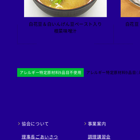
白花豆＆白いんげん豆ペースト入り
白花豆
根菜味噌汁
アレルギー特定原材料9品目不使用
アレルギー特定原材料9品目（え
協会について
事業案内
理事長ごあいさつ
調理講習会