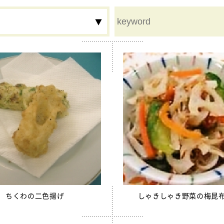
ム
鉄分
食物繊維
夏
秋
冬
行事食
豚レバーチップ
割り大豆
ちくわの二色揚げ
しゃきしゃき野菜の梅昆
用カルシウム米