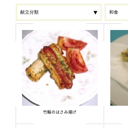
食材
カルシウ
栄養素
春
季節・行事食
郷土料理
全学栄 
全学栄製品
全学栄すいせん製品
蒸し挽き
竹輪のはさみ揚げ
学校給食