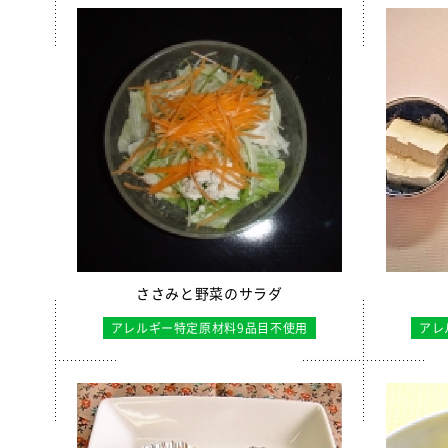
えごまふ
【只今休
沖縄パイ
すだちゼ
ブルーベ
北海道シ
給食用 
クラスメ
うの花コ
ささみと野菜のサラダ
スクール
アレルギー特定原材料9品目不使用
アレ
白花豆コ
全学栄 
【只今休