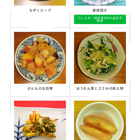
ほぐしささみ（水煮）
もずくスープ
彼岸団子
美ら海育ちもずく
アレルギー特定原材料9品目不
使用
【只今休売中】青大豆ペースト
白花豆&白いんげん豆ペースト
スクールがんもどき（Ca・Fe）
スクール糸かまぼこ
スクールちくわ
【只今休売中】スクールかにボール
全学栄 枝豆とじゃこの元気ボール
がんもの五目煮
ほうれん草とささみの和え物
全学栄 野菜ミックスボール
全学栄 ニューミートップ
検索