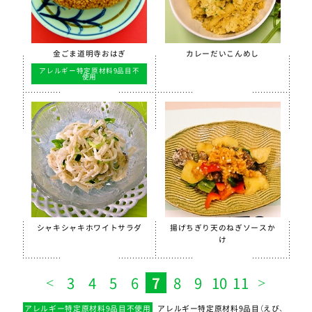
金ごま道明寺おはぎ
カレーだいこんめし
アレルギー特定原材料9品目不
使用
シャキシャキホワイトサラダ
揚げちぎり天のねぎソースか
け
3
4
5
6
7
8
9
10
11
アレルギー特定原材料9品目不使用
アレルギー特定原材料9品目（えび、