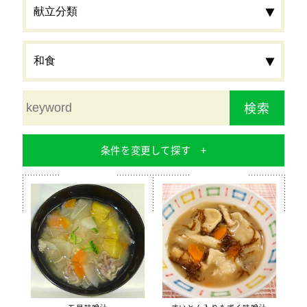
検索
条件を変更して探す
食材
栄養素
カルシウム
鉄分
食物繊維