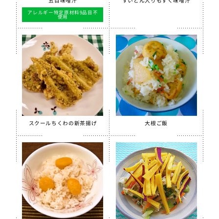
五目味噌汁
すいとん入りもずく味噌汁
アレルギー特定原材料9品目不
使用
季節・行事食
春
夏
秋
冬
行事食
郷土料理
全学栄製品
スクールちくわの新茶揚げ
大根ご飯
全学栄すいせん製品
全学栄 豚レバーチップ
蒸し挽き割り大豆
学校給食用カルシウム米
えごまふりかけ