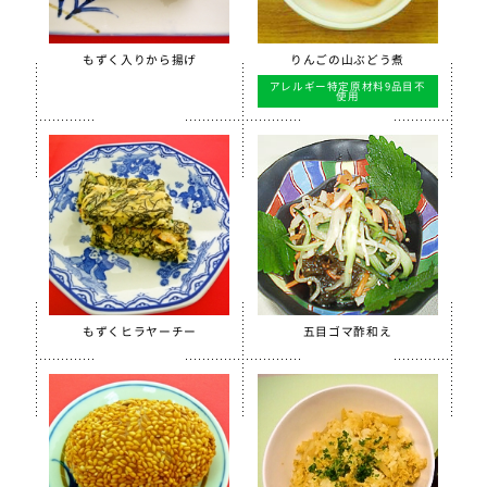
もずく入りから揚げ
りんごの山ぶどう煮
アレルギー特定原材料9品目不
使用
もずくヒラヤーチー
五目ゴマ酢和え