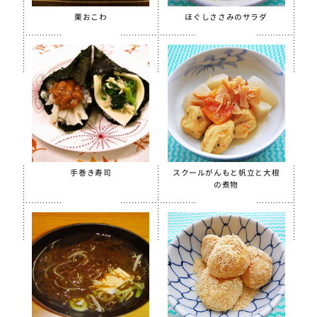
【只今休売中】菜の花ふりかけ
栗おこわ
ほぐしささみのサラダ
沖縄パインゼリー
すだちゼリー
ブルーベリーゼリーCFE
北海道シュレッドチーズ
給食用 毎日骨太 MBP® ベビーチーズ
クラスメイト
うの花コロッケ（ひじき入り）
手巻き寿司
スクールがんもと帆立と大根
の煮物
スクールチーズフォンデュサンドコロッケ
白花豆コロッケ
全学栄 かぼちゃチーズフライ
【只今休売中】全学栄 黒豆さつま
ソフトササミフレーク