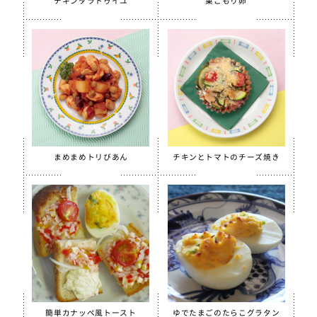
チキンタラトゥイユ
巣ごもり卵
季節・行事食
春
夏
秋
冬
行事食
郷土料理
まめまめトリびあん
チキンとトマトのチーズ焼き
全学栄製品
全学栄すいせん製品
全学栄 豚レバーチップ
蒸し挽き割り大豆
学校給食用カルシウム米
えごまふりかけ
簡単カナッペ風トースト
ゆでたまごのたらこグラタン