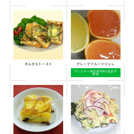
【只今休売中】菜の花ふりかけ
沖縄パインゼリー
すだちゼリー
ブルーベリーゼリーCFE
北海道シュレッドチーズ
給食用 毎日骨太 MBP® ベビーチーズ
クラスメイト
きんぴらトースト
グレープフルーツジュレ
アレルギー特定原材料9品目不
うの花コロッケ（ひじき入り）
使用
スクールチーズフォンデュサンドコロッケ
白花豆コロッケ
全学栄 かぼちゃチーズフライ
【只今休売中】全学栄 黒豆さつま
ソフトササミフレーク