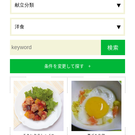
検索
条件を変更して探す
食材
栄養素
カルシウム
鉄分
食物繊維