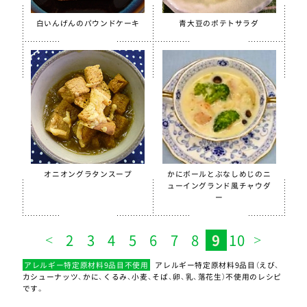
白いんげんのパウンドケーキ
青大豆のポテトサラダ
オニオングラタンスープ
かにボールとぶなしめじのニ
ューイングランド風チャウダ
ー
2
3
4
5
6
7
8
9
10
アレルギー特定原材料9品目不使用
アレルギー特定原材料9品目（えび、
カシューナッツ、かに、くるみ、小麦、そば、卵、乳、落花生）不使用のレシピ
です。