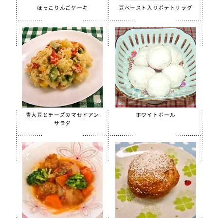
ほぐしささみ（水煮）
ほっこりんごケーキ
豆ペースト入りポテトサラダ
美ら海育ちもずく
【只今休売中】青大豆ペースト
白花豆&白いんげん豆ペースト
スクールがんもどき（Ca・Fe）
スクール糸かまぼこ
スクールちくわ
青大豆とチーズのマセドアン
ホワイトボール
【只今休売中】スクールかにボール
サラダ
全学栄 枝豆とじゃこの元気ボール
全学栄 野菜ミックスボール
全学栄 ニューミートップ
検索