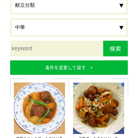
検索
条件を変更して探す
食材
栄養素
カルシウム
鉄分
食物繊維