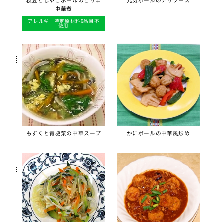
枝豆とじゃこボールのピリ辛
元気ボールのチリソース
中華煮
季節・行事食
アレルギー特定原材料9品目不
使用
春
夏
秋
冬
行事食
郷土料理
全学栄製品
全学栄すいせん製品
もずくと青梗菜の中華スープ
かにボールの中華風炒め
全学栄 豚レバーチップ
蒸し挽き割り大豆
学校給食用カルシウム米
えごまふりかけ