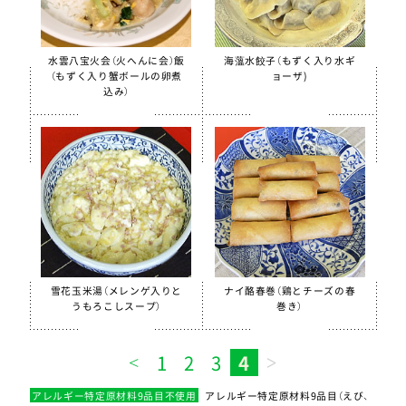
ほぐしささみ（水煮）
美ら海育ちもずく
水雲八宝火会（火へんに会）飯
海薀水餃子（もずく入り水ギ
【只今休売中】青大豆ペースト
（もずく入り蟹ボールの卵煮
ョーザ)
込み）
白花豆&白いんげん豆ペースト
スクールがんもどき（Ca・Fe）
スクール糸かまぼこ
スクールちくわ
【只今休売中】スクールかにボール
全学栄 枝豆とじゃこの元気ボール
全学栄 野菜ミックスボール
雪花玉米湯（メレンゲ入りと
ナイ酪春巻（鶏とチーズの春
うもろこしスープ）
巻き）
全学栄 ニューミートップ
1
2
3
4
検索
アレルギー特定原材料9品目不使用
アレルギー特定原材料9品目（えび、