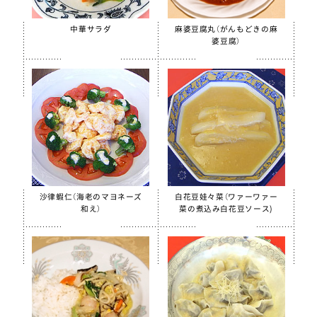
【只今休売中】菜の花ふりかけ
沖縄パインゼリー
中華サラダ
麻婆豆腐丸（がんもどきの麻
婆豆腐）
すだちゼリー
ブルーベリーゼリーCFE
北海道シュレッドチーズ
給食用 毎日骨太 MBP® ベビーチーズ
クラスメイト
うの花コロッケ（ひじき入り）
スクールチーズフォンデュサンドコロッケ
沙律蝦仁（海老のマヨネーズ
白花豆娃々菜（ワァーワァー
和え）
菜の煮込み白花豆ソース)
白花豆コロッケ
全学栄 かぼちゃチーズフライ
【只今休売中】全学栄 黒豆さつま
ソフトササミフレーク