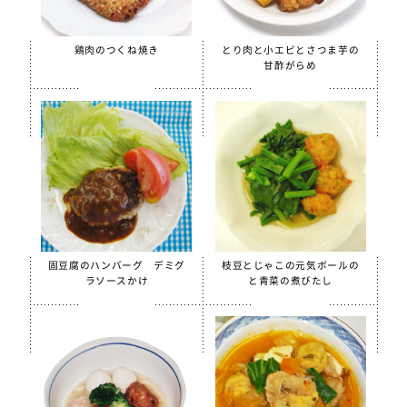
鶏肉のつくね焼き
とり肉と小エビとさつま芋の
甘酢がらめ
固豆腐のハンバーグ デミグ
枝豆とじゃこの元気ボールの
ラソースかけ
と青菜の煮びたし