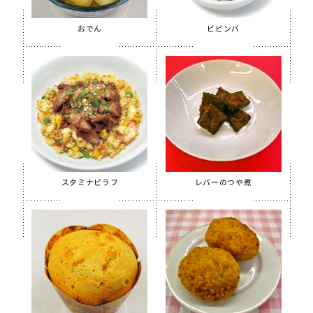
【只今休売中】菜の花ふりかけ
沖縄パインゼリー
おでん
ビビンバ
すだちゼリー
ブルーベリーゼリーCFE
北海道シュレッドチーズ
給食用 毎日骨太 MBP® ベビーチーズ
クラスメイト
うの花コロッケ（ひじき入り）
スタミナピラフ
レバーのつや煮
スクールチーズフォンデュサンドコロッケ
白花豆コロッケ
全学栄 かぼちゃチーズフライ
【只今休売中】全学栄 黒豆さつま
ソフトササミフレーク