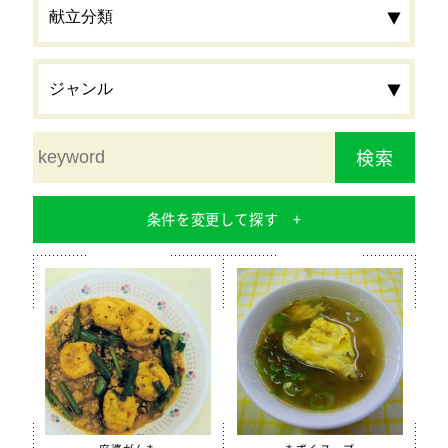
検索
条件を変更して探す
食材
栄養素
カルシウム
鉄分
食物繊維