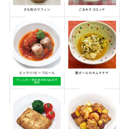
ほぐしささみ（水煮）
きな粉のマフィン
ごまみそコロッケ
美ら海育ちもずく
【只今休売中】青大豆ペースト
白花豆&白いんげん豆ペースト
スクールがんもどき（Ca・Fe）
スクール糸かまぼこ
スクールちくわ
【只今休売中】スクールかにボール
ビックリ!!ビーフロール
蟹ボールのキムチチゲ
全学栄 枝豆とじゃこの元気ボール
アレルギー特定原材料9品目不
使用
全学栄 野菜ミックスボール
全学栄 ニューミートップ
検索