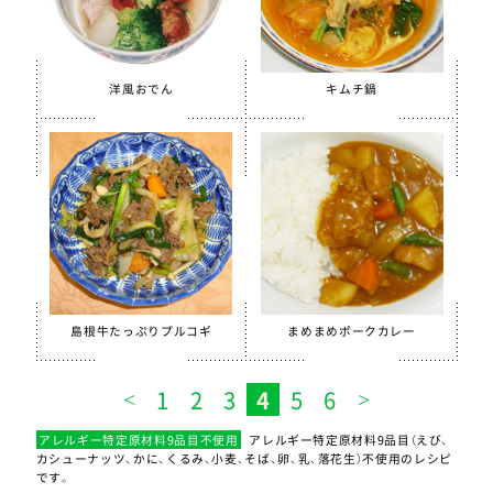
洋風おでん
キムチ鍋
島根牛たっぷりプルコギ
まめまめポークカレー
1
2
3
4
5
6
アレルギー特定原材料9品目不使用
アレルギー特定原材料9品目（えび、
カシューナッツ、かに、くるみ、小麦、そば、卵、乳、落花生）不使用のレシピ
です。