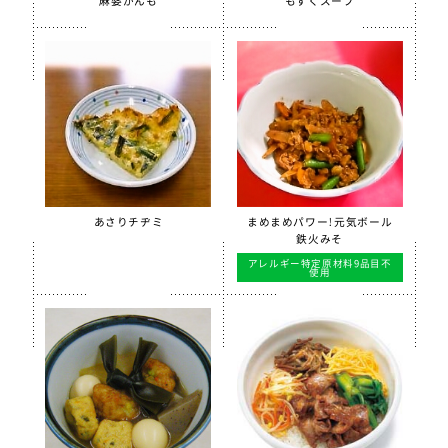
麻婆がんも
もずくスープ
季節・行事食
春
夏
秋
冬
行事食
郷土料理
あさりチヂミ
まめまめパワー！元気ボール
鉄火みそ
全学栄製品
アレルギー特定原材料9品目不
全学栄すいせん製品
使用
全学栄 豚レバーチップ
蒸し挽き割り大豆
学校給食用カルシウム米
えごまふりかけ