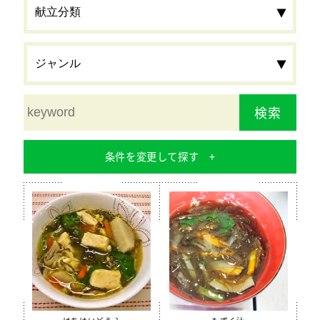
検索
条件を変更して探す
食材
栄養素
カルシウム
鉄分
食物繊維