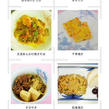
はちはいどうふ
もずく汁
季節・行事食
春
夏
秋
冬
行事食
郷土料理
五目あんかけ焼きそば
千草焼き
全学栄製品
全学栄すいせん製品
全学栄 豚レバーチップ
蒸し挽き割り大豆
学校給食用カルシウム米
えごまふりかけ
すきやき
松風焼き