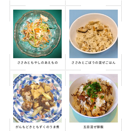
【只今休売中】菜の花ふりかけ
沖縄パインゼリー
すだちゼリー
ブルーベリーゼリーCFE
北海道シュレッドチーズ
給食用 毎日骨太 MBP® ベビーチーズ
クラスメイト
ささみともやしのあえもの
ささみとごぼうの混ぜごはん
うの花コロッケ（ひじき入り）
スクールチーズフォンデュサンドコロッケ
白花豆コロッケ
全学栄 かぼちゃチーズフライ
【只今休売中】全学栄 黒豆さつま
ソフトササミフレーク
がんもどきともずくのうま煮
五目混ぜ御飯