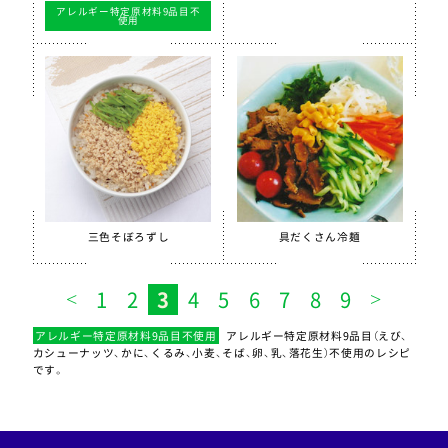
アレルギー特定原材料9品目不
使用
三色そぼろずし
具だくさん冷麺
1
2
3
4
5
6
7
8
9
アレルギー特定原材料9品目不使用
アレルギー特定原材料9品目（えび、
カシューナッツ、かに、くるみ、小麦、そば、卵、乳、落花生）不使用のレシピ
です。