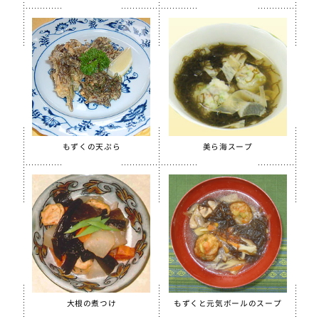
ほぐしささみ（水煮）
美ら海育ちもずく
【只今休売中】青大豆ペースト
白花豆&白いんげん豆ペースト
スクールがんもどき（Ca・Fe）
スクール糸かまぼこ
もずくの天ぷら
美ら海スープ
スクールちくわ
【只今休売中】スクールかにボール
全学栄 枝豆とじゃこの元気ボール
全学栄 野菜ミックスボール
全学栄 ニューミートップ
検索
大根の煮つけ
もずくと元気ボールのスープ