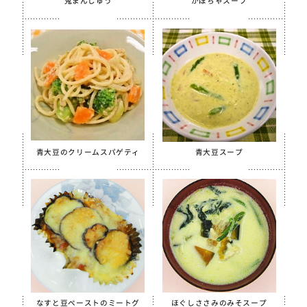
鬼まんじゅう
かぼちゃスープ
季節・行事食
春
夏
秋
冬
行事食
郷土料理
青大豆のクリームスパゲティ
青大豆スープ
全学栄製品
全学栄すいせん製品
全学栄 豚レバーチップ
蒸し挽き割り大豆
学校給食用カルシウム米
えごまふりかけ
なすと豆ペーストのミートグ
ほぐしささみのみそスープ