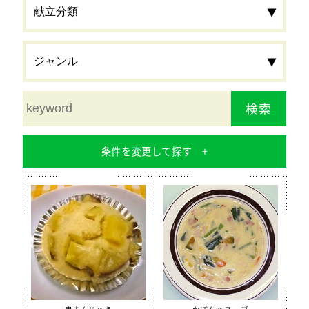
検索
条件を変更して探す
食材
栄養素
カルシウム
鉄分
食物繊維