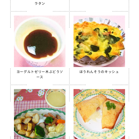
【只今休売中】菜の花ふりかけ
ラタン
沖縄パインゼリー
すだちゼリー
ブルーベリーゼリーCFE
北海道シュレッドチーズ
給食用 毎日骨太 MBP® ベビーチーズ
クラスメイト
ヨーグルトゼリー木ぶどうソ
ほうれんそうのキッシュ
うの花コロッケ（ひじき入り）
ース
スクールチーズフォンデュサンドコロッケ
白花豆コロッケ
全学栄 かぼちゃチーズフライ
【只今休売中】全学栄 黒豆さつま
ソフトササミフレーク