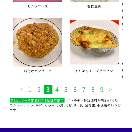
ビシソワーズ
杏仁豆腐
味付けハンバーグ
ちりめんチーズグラタン
1
2
3
4
5
6
7
8
9
アレルギー特定原材料9品目不使用
アレルギー特定原材料9品目（えび、
カシューナッツ、かに、くるみ、小麦、そば、卵、乳、落花生）不使用のレシピ
です。