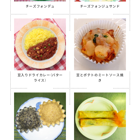
ほぐしささみ（水煮）
チーズフォンデュ
チーズフォンジュサンド
美ら海育ちもずく
【只今休売中】青大豆ペースト
白花豆&白いんげん豆ペースト
スクールがんもどき（Ca・Fe）
スクール糸かまぼこ
スクールちくわ
豆入りドライカレー（バター
豆とポテトのミートソース焼
【只今休売中】スクールかにボール
ライス）
き
全学栄 枝豆とじゃこの元気ボール
全学栄 野菜ミックスボール
全学栄 ニューミートップ
検索