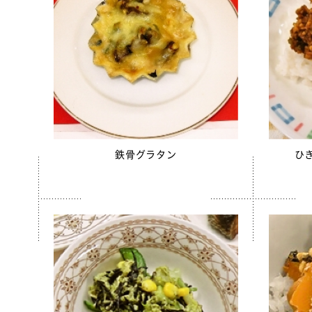
ソフトサ
ほぐしさ
美ら海育
【只今休
白花豆&
スクールが
スクール
鉄骨グラタン
ひ
スクール
【只今休
全学栄 
全学栄 
全学栄 