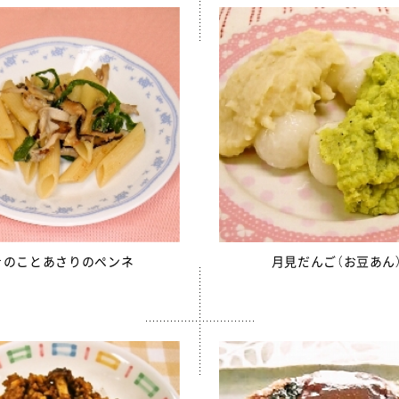
りかけ
売中】菜の花ふりかけ
ンゼリー
リー
リーゼリーCFE
ュレッドチーズ
毎日骨太 MBP® ベビーチーズ
イト
ロッケ（ひじき入り）
きのことあさりのペンネ
月見だんご（お豆あん
チーズフォンデュサンドコロッケ
ロッケ
かぼちゃチーズフライ
売中】全学栄 黒豆さつま