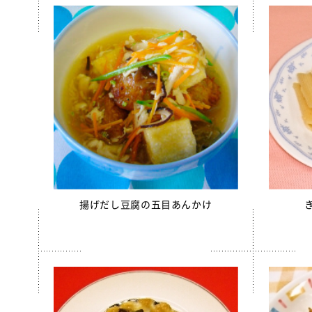
えごまふ
【只今休
沖縄パイ
すだちゼ
ブルーベ
北海道シ
給食用 
クラスメ
うの花コ
揚げだし豆腐の五目あんかけ
スクール
白花豆コ
全学栄 
【只今休