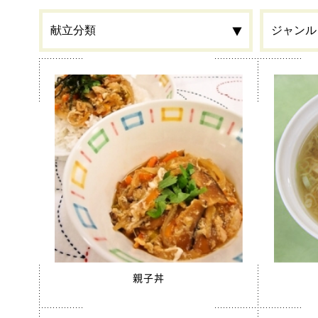
食材
カルシウ
栄養素
春
季節・行事食
郷土料理
全学栄 
全学栄製品
全学栄すいせん製品
蒸し挽き
親子丼
学校給食