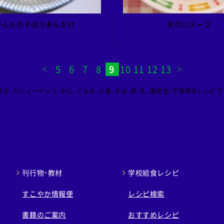
がんものそぼろあんかけ
天の川スープ
5
6
7
8
9
10
11
12
13
び、カシューナッツ、かに、くるみ、小麦、そば、卵、乳、落花生）不使用のレシピで
刊行物・教材
学校給食レシピ
すこやか情報便
レシピ検索
書籍のご案内
おすすめレシピ