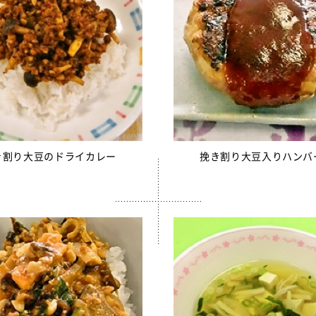
サミフレーク
さみ（水煮）
ちもずく
売中】青大豆ペースト
白いんげん豆ペースト
んもどき（Ca・Fe）
糸かまぼこ
き割り大豆のドライカレー
挽き割り大豆入りハンバ
ちくわ
売中】スクールかにボール
枝豆とじゃこの元気ボール
野菜ミックスボール
ニューミートップ