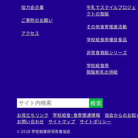
協力会企業
牛乳でスマイルプロジェ
クトの取組
ご寄附のお願い
その他食育推進活動
アクセス
学校給食用優良食品
非常食救給シリーズ
学校給食用
脱脂粉乳の供給
検索
お役立ちリンク
学校給食・食育関連情報
協会からのお知
お問い合わせ
サイトマップ
サイトポリシー
© 2018 学校給食研究改善協会