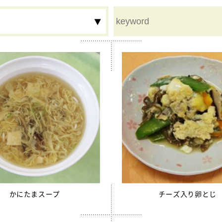
ム
鉄分
食物繊維
夏
秋
冬
行事食
豚レバーチップ
割り大豆
かにたまスープ
チーズ入り卵とじ
用カルシウム米