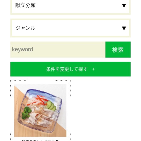
検索
条件を変更して探す
食材
栄養素
カルシウム
鉄分
食物繊維