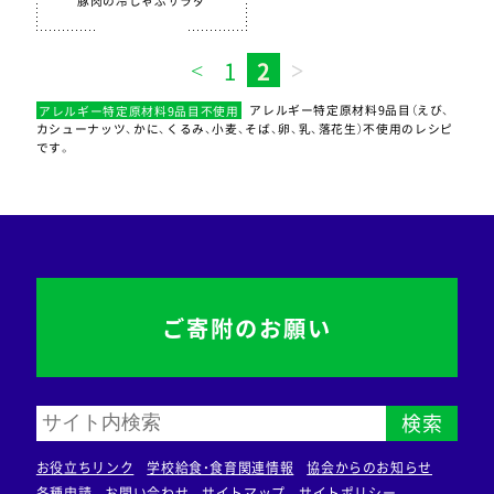
豚肉の冷しゃぶサラダ
季節・行事食
1
2
春
夏
秋
冬
アレルギー特定原材料9品目不使用
アレルギー特定原材料9品目（えび、
行事食
カシューナッツ、かに、くるみ、小麦、そば、卵、乳、落花生）不使用のレシピ
です。
郷土料理
全学栄製品
全学栄すいせん製品
ご寄附のお願い
全学栄 豚レバーチップ
蒸し挽き割り大豆
学校給食用カルシウム米
検索
えごまふりかけ
お役立ちリンク
学校給食・食育関連情報
協会からのお知らせ
各種申請
お問い合わせ
サイトマップ
サイトポリシー