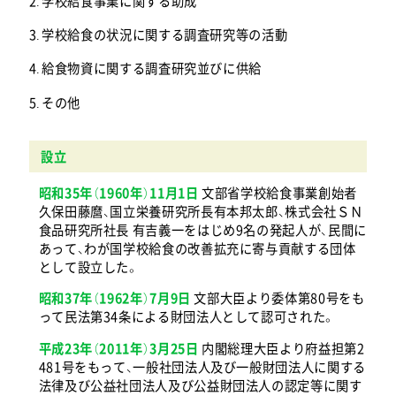
学校給食事業に関する助成
学校給食の状況に関する調査研究等の活動
給食物資に関する調査研究並びに供給
その他
設立
昭和35年（1960年）11月1日
文部省学校給食事業創始者
久保田藤麿、国立栄養研究所長有本邦太郎、株式会社ＳＮ
食品研究所社長 有吉義一をはじめ9名の発起人が、民間に
あって、わが国学校給食の改善拡充に寄与貢献する団体
として設立した。
昭和37年（1962年）7月9日
文部大臣より委体第80号をも
って民法第34条による財団法人として認可された。
平成23年（2011年）3月25日
内閣総理大臣より府益担第2
481号をもって、一般社団法人及び一般財団法人に関する
法律及び公益社団法人及び公益財団法人の認定等に関す