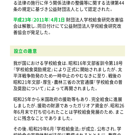
る法律の施行に伴う関係法律の整備等に関する法律第44
条の規定に基づき公益財団法人として認定された。
平成23年（2011年）4月1日
財団法人学校給食研究改善協
会は解散し、同日付けにて公益財団法人学校給食研究改
善協会が発足した。
設立の趣意
我が国における学校給食は、昭和16年文部省訓令第18号
「学校給食奨励規定」により正式に開始されましたが、太
平洋戦争勃発のため一時中止のやむなきに至り、戦後の
昭和21年文部・厚生・農林三省の次官通牒「学校給食の普
及奨励について」によって再開されました。
昭和25年から米国政府の援助等もあり、完全給食に進展
しましたが、援助の財源であったガリオア資金が、昭和26
年6月末で打ち切られたことは学校給食発展のため、まこ
とに残念なことでありました。
その後、昭和29年6月「学校給食法」が成立、公布され、学
校給食の実施体制が法的に整備されるとともに、教育の