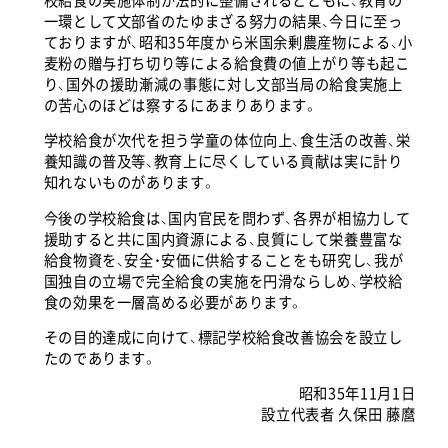
一環として文部省のたゆまざる努力の結果、今日に至っ
ておりますが、昭和35年度から米国余剰農産物による、小
麦粉の贈与打ち切り等による給食費の値上がり等も起こ
り、国外の援助漸減の事態に対し文部当局の給食実施上
の苦心のほどは察するにあまりあります。
学校給食が次代を担う学童の体位向上、食生活の改善、栄
養知識の普及等、教育上に尽くしている貢献は実に計り
知れないものがあります。
今後の学校給食は、国内官民を問わず、各界が相協力して
援助すると共に国内資源による、良質にして栄養豊富な
給食物資を、安全・安価に供給することをも研究し、我が
国独自の立場で完全給食の実施を円滑ならしめ、学校給
食の効果を一層高める必要があります。
その目的達成に向けて、標記学校給食改善協会を設立し
たのであります。
昭和35年11月1日
設立代表者 久保田 藤麿