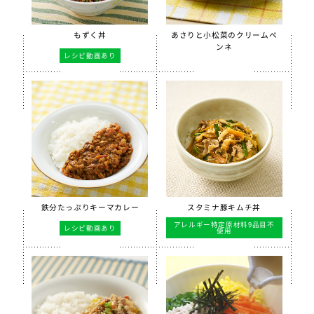
もずく丼
あさりと小松菜のクリームペ
ンネ
レシピ動画あり
鉄分たっぷりキーマカレー
スタミナ豚キムチ丼
アレルギー特定原材料9品目不
レシピ動画あり
使用