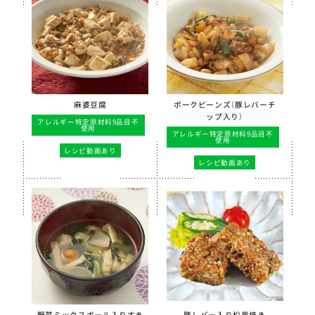
麻婆豆腐
ポークビーンズ（豚レバーチ
ップ入り）
アレルギー特定原材料9品目不
使用
アレルギー特定原材料9品目不
使用
レシピ動画あり
レシピ動画あり
野菜ミックスボール入りすま
豚レバー入り松風焼き