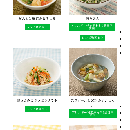
がんもと野菜のおろし煮
磯香あえ
アレルギー特定原材料9品目不
レシピ動画あり
使用
レシピ動画あり
鶏ささみのさっぱりサラダ
元気ボールと米粉のすいとん
汁
レシピ動画あり
アレルギー特定原材料9品目不
使用