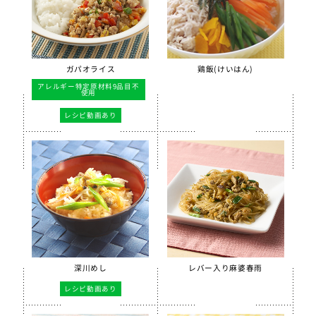
ガパオライス
鶏飯(けいはん)
アレルギー特定原材料9品目不
使用
レシピ動画あり
深川めし
レバー入り麻婆春雨
レシピ動画あり