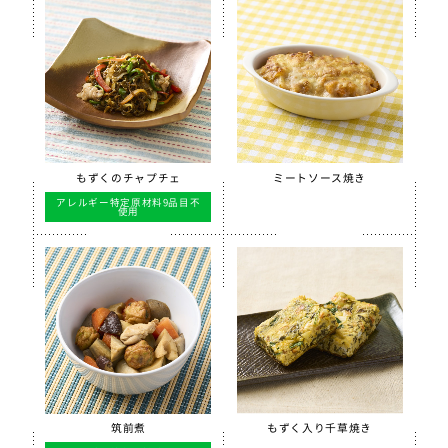
もずくのチャプチェ
ミートソース焼き
アレルギー特定原材料9品目不
使用
筑前煮
もずく入り千草焼き