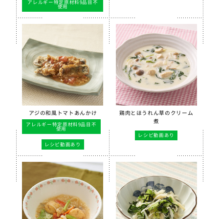
アレルギー特定原材料9品目不
使用
アジの和風トマトあんかけ
鶏肉とほうれん草のクリーム
煮
アレルギー特定原材料9品目不
使用
レシピ動画あり
レシピ動画あり