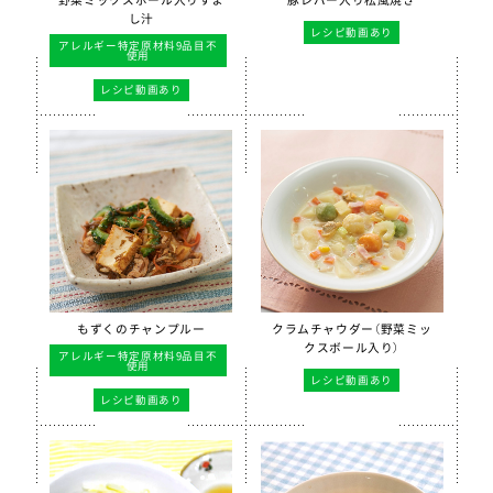
し汁
レシピ動画あり
アレルギー特定原材料9品目不
使用
レシピ動画あり
もずくのチャンプルー
クラムチャウダー（野菜ミッ
クスボール入り）
アレルギー特定原材料9品目不
使用
レシピ動画あり
レシピ動画あり