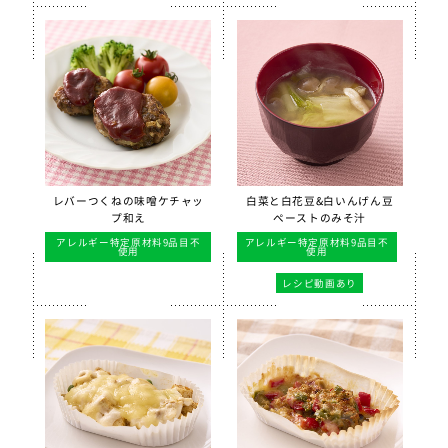
レバーつくねの味噌ケチャッ
白菜と白花豆&白いんげん豆
プ和え
ペーストのみそ汁
アレルギー特定原材料9品目不
アレルギー特定原材料9品目不
使用
使用
レシピ動画あり