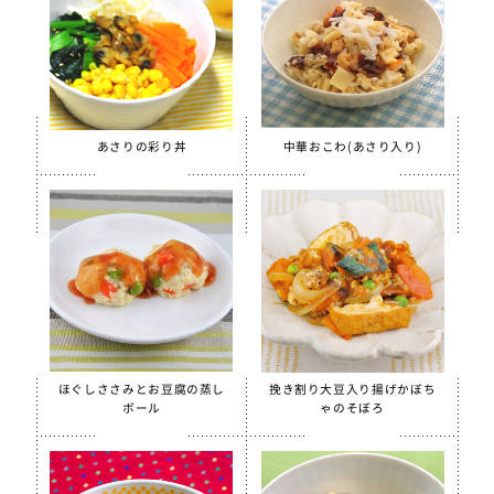
あさりの彩り丼
中華おこわ(あさり入り)
ほぐしささみとお豆腐の蒸し
挽き割り大豆入り揚げかぼち
ボール
ゃのそぼろ