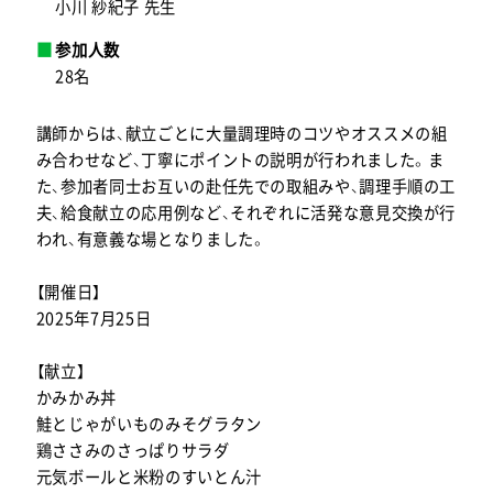
小川 紗紀子 先生
参加人数
28名
講師からは、献立ごとに大量調理時のコツやオススメの組
み合わせなど、丁寧にポイントの説明が行われました。ま
た、参加者同士お互いの赴任先での取組みや、調理手順の工
夫、給食献立の応用例など、それぞれに活発な意見交換が行
われ、有意義な場となりました。
【開催日】
2025年7月25日
【献立】
かみかみ丼
鮭とじゃがいものみそグラタン
鶏ささみのさっぱりサラダ
元気ボールと米粉のすいとん汁