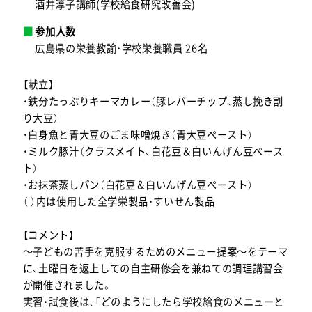
酒井淳子講師(学校給食研究改善会)
参加人数
広島県の栄養教諭・学校栄養職員 26名
【献立】
・鉄分たっぷりキーマカレー（豚レバーチップ、蒸し挽き割
り大豆）
・白身魚と青大豆のごま味噌焼き（青大豆ペースト）
・ミルク豚汁（クラスメイト、白花豆＆白いんげん豆ペース
ト）
・お抹茶蒸しパン（白花豆＆白いんげん豆ペースト）
（ ）内は使用した全学栄製品・すいせん製品
【コメント】
～子どもの苦手を克服するためのメニュー提案～をテーマ
に、土曜日を返上しての自主研修会を兼ねての調理講習会
が開催されました。
実習・試食後は、「どのようにしたら学校給食のメニューと