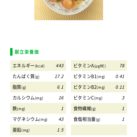
献立栄養価
エネルギー
443
ビタミンA
78
(kcal)
(μgRE)
たんぱく質
17.2
ビタミンB1
0.41
(g)
(mg)
脂質
6.1
ビタミンB2
0.11
(g)
(mg)
カルシウム
16
ビタミンC
3
(mg)
(mg)
鉄
1
食物繊維
1
(mg)
(g)
マグネシウム
43
食塩相当量
1
(mg)
(g)
亜鉛
1.5
(mg)