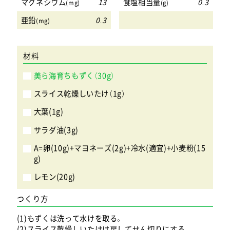
マグネシウム
13
食塩相当量
0.3
(mg)
(g)
亜鉛
0.3
(mg)
材料
美ら海育ちもずく（30g）
スライス乾燥しいたけ（1g）
大葉(1g)
サラダ油(3g)
A=卵(10g)+マヨネーズ(2g)+冷水(適宜)+小麦粉(15
g)
レモン(20g)
つくり方
(1)もずくは洗って水けを取る。
(2)スライス乾燥しいたけは戻してせん切りにする。