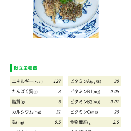
献立栄養価
エネルギー
127
ビタミンA
30
(kcal)
(μgRE)
たんぱく質
3
ビタミンB1
0.05
(g)
(mg)
脂質
6
ビタミンB2
0.01
(g)
(mg)
カルシウム
31
ビタミンC
20
(mg)
(mg)
鉄
0.5
食物繊維
2.5
(mg)
(g)