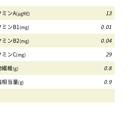
タミンA
13
(μgRE)
タミンB1
0.01
(mg)
タミンB2
0.04
(mg)
タミンC
29
(mg)
物繊維
0.8
(g)
塩相当量
0.9
(g)