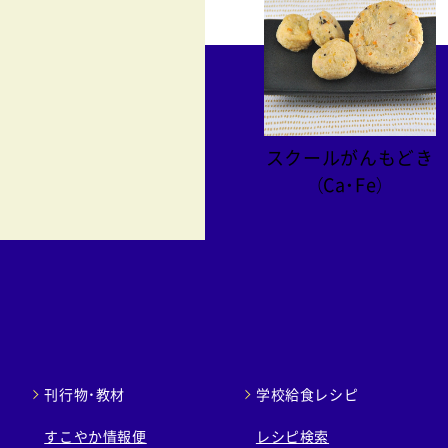
スクールがんもどき
（Ca・Fe）
刊行物・教材
学校給食レシピ
すこやか情報便
レシピ検索