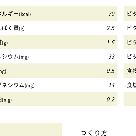
ネルギー
70
ビ
(kcal)
んぱく質
2.5
ビ
(g)
質
1.6
ビ
(g)
ルシウム
33
ビ
(mg)
0.5
食
mg)
グネシウム
14
食
(mg)
鉛
0.2
(mg)
つくり方