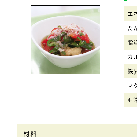
エ
た
脂
カ
鉄
(
マ
亜
材料