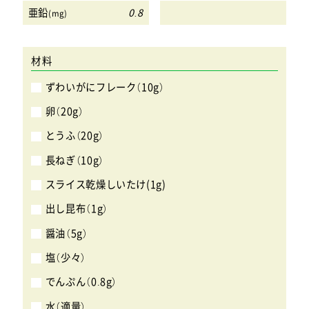
亜鉛
0.8
(mg)
材料
ずわいがにフレーク（10g）
卵（20g）
とうふ（20g）
長ねぎ（10g）
スライス乾燥しいたけ(1g)
出し昆布（1g）
醤油（5g）
塩（少々）
でんぷん（0.8g）
水（適量）