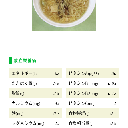
献立栄養価
エネルギー
62
ビタミンA
30
(kcal)
(μgRE)
たんぱく質
5.8
ビタミンB1
0.03
(g)
(mg)
脂質
2.9
ビタミンB2
0.12
(g)
(mg)
カルシウム
43
ビタミンC
1
(mg)
(mg)
鉄
0.7
食物繊維
0.7
(mg)
(g)
マグネシウム
15
食塩相当量
0.9
(mg)
(g)