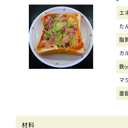
エ
た
脂
カ
鉄
(
マ
亜
材料