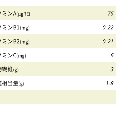
タミンA
75
(μgRE)
タミンB1
0.22
(mg)
タミンB2
0.21
(mg)
タミンC
6
(mg)
物繊維
3
(g)
塩相当量
1.8
(g)