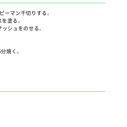
、ピーマン千切りする。
スを塗る。
、マッシュをのせる。
。
、5分焼く。