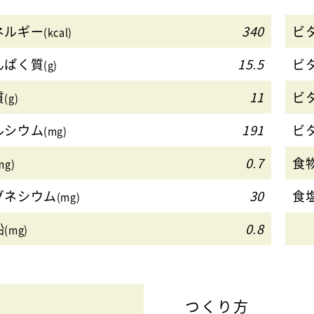
ネルギー
340
ビ
(kcal)
んぱく質
15.5
ビ
(g)
質
11
ビ
(g)
ルシウム
191
ビ
(mg)
0.7
食
mg)
グネシウム
30
食
(mg)
鉛
0.8
(mg)
つくり方