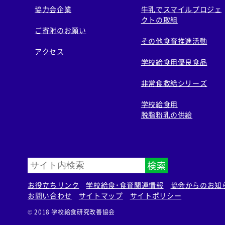
協力会企業
牛乳でスマイルプロジェ
クトの取組
ご寄附のお願い
その他食育推進活動
アクセス
学校給食用優良食品
非常食救給シリーズ
学校給食用
脱脂粉乳の供給
検索
お役立ちリンク
学校給食・食育関連情報
協会からのお知
お問い合わせ
サイトマップ
サイトポリシー
© 2018 学校給食研究改善協会