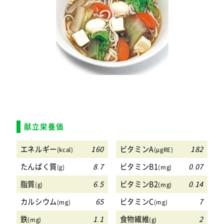
献立栄養価
エネルギー
160
ビタミンA
182
(kcal)
(μgRE)
たんぱく質
8.7
ビタミンB1
0.07
(g)
(mg)
脂質
6.5
ビタミンB2
0.14
(g)
(mg)
カルシウム
65
ビタミンC
7
(mg)
(mg)
鉄
1.1
食物繊維
2
(mg)
(g)