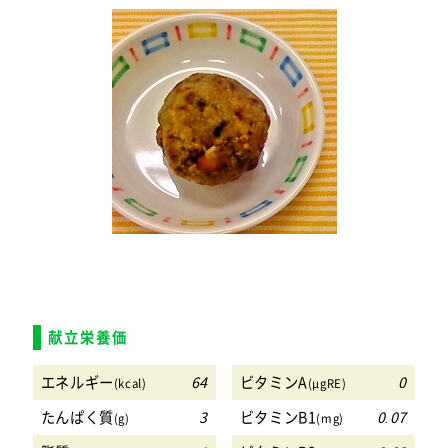
献立栄養価
エネルギー
64
ビタミンA
0
(kcal)
(μgRE)
たんぱく質
3
ビタミンB1
0.07
(g)
(mg)