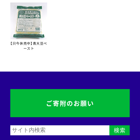
【只今休売中】青大豆ペ
ースト
ご寄附のお願い
検索