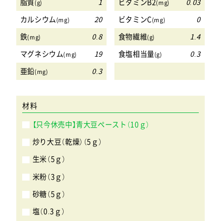
脂質
1
ビタミンB2
0.03
(g)
(mg)
カルシウム
20
ビタミンC
0
(mg)
(mg)
鉄
0.8
食物繊維
1.4
(mg)
(g)
マグネシウム
19
食塩相当量
0.3
(mg)
(g)
亜鉛
0.3
(mg)
材料
【只今休売中】青大豆ペースト（10ｇ）
炒り大豆（乾燥）（5ｇ）
生米（5ｇ）
米粉（3ｇ）
砂糖（5ｇ）
塩（0.3ｇ）