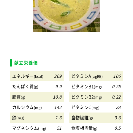
献立栄養価
エネルギー
209
ビタミンA
106
(kcal)
(μgRE)
たんぱく質
9.9
ビタミンB1
0.25
(g)
(mg)
脂質
10.8
ビタミンB2
0.22
(g)
(mg)
カルシウム
142
ビタミンC
23
(mg)
(mg)
鉄
1.6
食物繊維
3.6
(mg)
(g)
マグネシウム
51
食塩相当量
0.5
(mg)
(g)