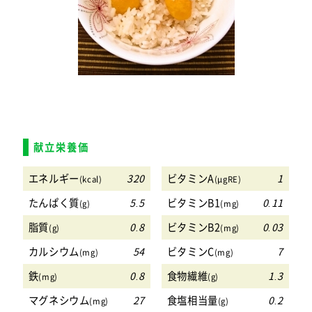
献立栄養価
エネルギー
320
ビタミンA
1
(kcal)
(μgRE)
たんぱく質
5.5
ビタミンB1
0.11
(g)
(mg)
脂質
0.8
ビタミンB2
0.03
(g)
(mg)
カルシウム
54
ビタミンC
7
(mg)
(mg)
鉄
0.8
食物繊維
1.3
(mg)
(g)
マグネシウム
27
食塩相当量
0.2
(mg)
(g)