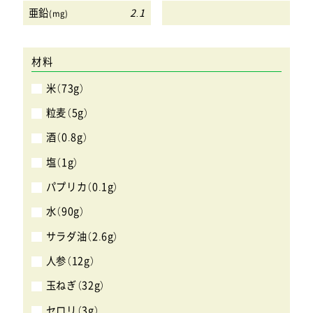
亜鉛
2.1
(mg)
材料
米（73g）
粒麦（5g）
酒（0.8g）
塩（1g）
パプリカ（0.1g）
水（90g）
サラダ油（2.6g）
人参（12g）
玉ねぎ（32g）
セロリ（3g）