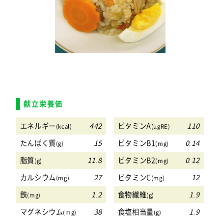
献立栄養価
エネルギー
442
ビタミンA
110
(kcal)
(μgRE)
たんぱく質
15
ビタミンB1
0.14
(g)
(mg)
脂質
11.8
ビタミンB2
0.12
(g)
(mg)
カルシウム
27
ビタミンC
12
(mg)
(mg)
鉄
1.2
食物繊維
1.9
(mg)
(g)
マグネシウム
38
食塩相当量
1.9
(mg)
(g)