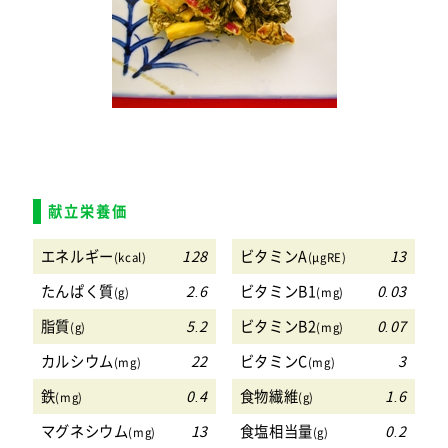
献立栄養価
エネルギー
128
ビタミンA
13
(kcal)
(μgRE)
たんぱく質
2.6
ビタミンB1
0.03
(g)
(mg)
脂質
5.2
ビタミンB2
0.07
(g)
(mg)
カルシウム
22
ビタミンC
3
(mg)
(mg)
鉄
0.4
食物繊維
1.6
(mg)
(g)
マグネシウム
13
食塩相当量
0.2
(mg)
(g)