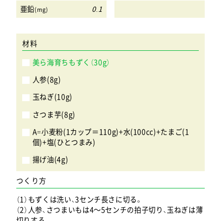
亜鉛
0.1
(mg)
材料
美ら海育ちもずく（30g）
人参(8g)
玉ねぎ(10g)
さつま芋(8g)
A=小麦粉(1カップ＝110g)+水(100cc)+たまご(1
個)+塩(ひとつまみ)
揚げ油(4g)
つくり方
（1）もずくは洗い、3センチ長さに切る。
（2）人参、さつまいもは4～5センチの拍子切り、玉ねぎは薄
切りする。