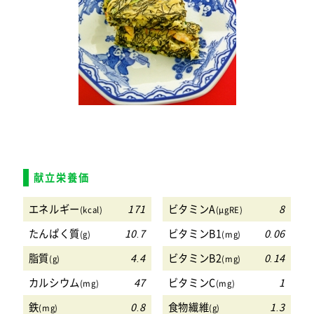
献立栄養価
エネルギー
171
ビタミンA
8
(kcal)
(μgRE)
たんぱく質
10.7
ビタミンB1
0.06
(g)
(mg)
脂質
4.4
ビタミンB2
0.14
(g)
(mg)
カルシウム
47
ビタミンC
1
(mg)
(mg)
鉄
0.8
食物繊維
1.3
(mg)
(g)