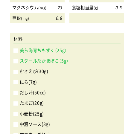
マグネシウム
23
食塩相当量
0.5
(mg)
(g)
亜鉛
0.8
(mg)
材料
美ら海育ちもずく（25g）
スクール糸かまぼこ（5g）
むきえび(30g)
にら(7g)
だし汁(50cc)
たまご(20g)
小麦粉(25g)
中濃ソース(3g)