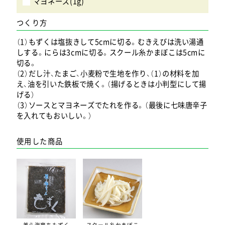
マヨネーズ(1g)
つくり方
（1）もずくは塩抜きして5cmに切る。むきえびは洗い湯通
しする。にらは3cmに切る。スクール糸かまぼこは5cmに
切る。
（2）だし汁、たまご、小麦粉で生地を作り、（1）の材料を加
え、油を引いた鉄板で焼く。（揚げるときは小判型にして揚
げる）
（3）ソースとマヨネーズでたれを作る。（最後に七味唐辛子
を入れてもおいしい。）
使用した商品
美ら海育ちもずく
スクール糸かまぼこ