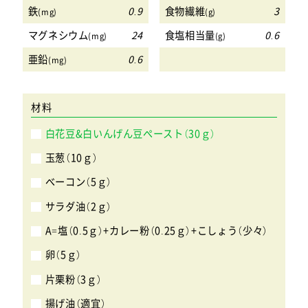
鉄
0.9
食物繊維
3
(mg)
(g)
マグネシウム
24
食塩相当量
0.6
(mg)
(g)
亜鉛
0.6
(mg)
材料
白花豆&白いんげん豆ペースト（30ｇ）
玉葱（10ｇ）
ベーコン（5ｇ）
サラダ油（2ｇ）
A=塩（0.5ｇ）+カレー粉（0.25ｇ）+こしょう（少々）
卵（5ｇ）
片栗粉（3ｇ）
揚げ油（適宜）