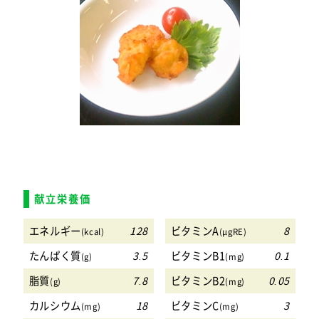
献立栄養価
エネルギー
128
ビタミンA
8
(kcal)
(μgRE)
たんぱく質
3.5
ビタミンB1
0.1
(g)
(mg)
脂質
7.8
ビタミンB2
0.05
(g)
(mg)
カルシウム
18
ビタミンC
3
(mg)
(mg)