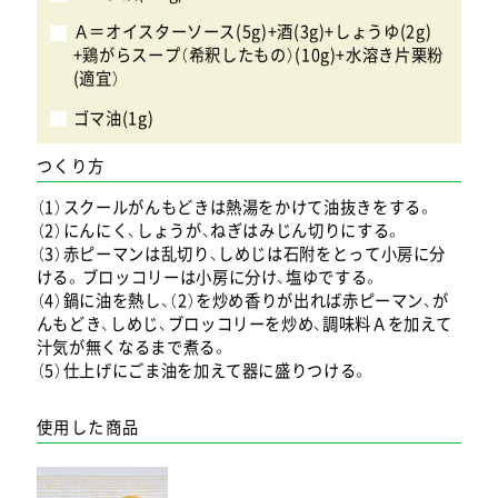
Ａ＝オイスターソース(5g)+酒(3g)+しょうゆ(2g)
+鶏がらスープ（希釈したもの）(10g)+水溶き片栗粉
(適宜）
ゴマ油(1g)
つくり方
（1）スクールがんもどきは熱湯をかけて油抜きをする。
（2）にんにく、しょうが、ねぎはみじん切りにする。
（3）赤ピーマンは乱切り、しめじは石附をとって小房に分
ける。ブロッコリーは小房に分け、塩ゆでする。
（4）鍋に油を熱し、（2）を炒め香りが出れば赤ピーマン、が
んもどき、しめじ、ブロッコリーを炒め、調味料Ａを加えて
汁気が無くなるまで煮る。
（5）仕上げにごま油を加えて器に盛りつける。
使用した商品