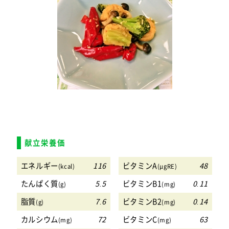
献立栄養価
エネルギー
116
ビタミンA
48
(kcal)
(μgRE)
たんぱく質
5.5
ビタミンB1
0.11
(g)
(mg)
脂質
7.6
ビタミンB2
0.14
(g)
(mg)
カルシウム
72
ビタミンC
63
(mg)
(mg)