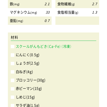
鉄
2.1
食物繊維
2.7
(mg)
(g)
マグネシウム
33
食塩相当量
1.3
(mg)
(g)
亜鉛
0.7
(mg)
材料
スクールがんもどき（Ca・Fe）（冷凍）
にんにく(0.5g)
しょうが(2.5g)
白ねぎ(4g)
ブロッコリー(30g)
赤ピーマン(15g)
しめじ(15g)
サラダ油(1.5g)