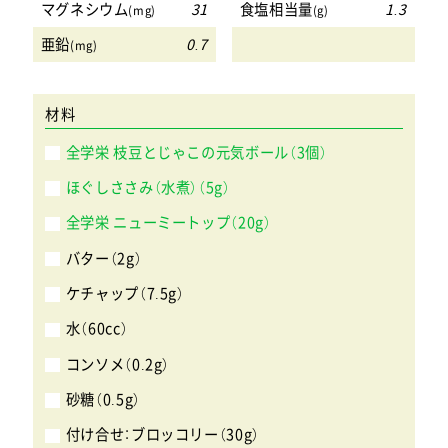
マグネシウム
31
食塩相当量
1.3
(mg)
(g)
亜鉛
0.7
(mg)
材料
全学栄 枝豆とじゃこの元気ボール（3個）
ほぐしささみ（水煮）（5g）
全学栄 ニューミートップ（20g）
バター（2g）
ケチャップ（7.5g）
水（60cc）
コンソメ（0.2g）
砂糖（0.5g）
付け合せ：ブロッコリー（30g）