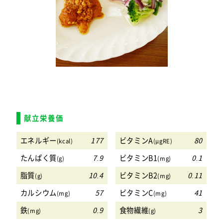
献立栄養価
エネルギー
177
ビタミンA
80
(kcal)
(μgRE)
たんぱく質
7.9
ビタミンB1
0.1
(g)
(mg)
脂質
10.4
ビタミンB2
0.11
(g)
(mg)
カルシウム
57
ビタミンC
41
(mg)
(mg)
鉄
0.9
食物繊維
3
(mg)
(g)