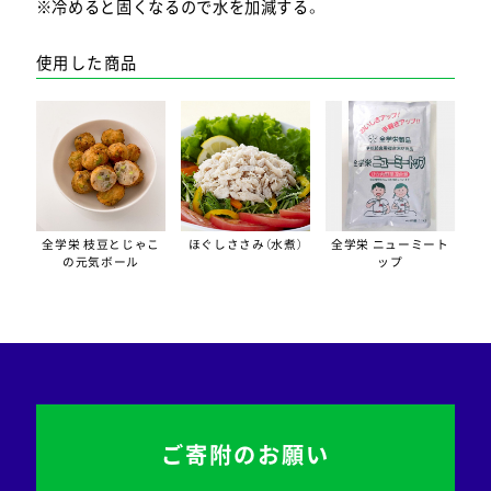
※冷めると固くなるので水を加減する。
使用した商品
全学栄 枝豆とじゃこ
ほぐしささみ（水煮）
全学栄 ニューミート
の元気ボール
ップ
ご寄附のお願い