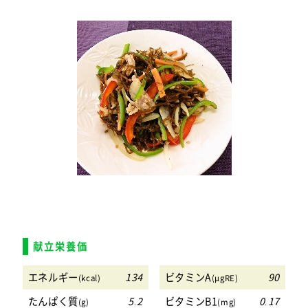
献立栄養価
エネルギー
134
ビタミンA
90
(kcal)
(μgRE)
たんぱく質
5.2
ビタミンB1
0.17
(g)
(mg)