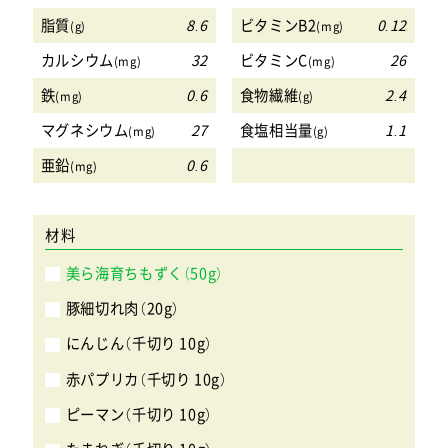
脂質
8.6
ビタミンB2
0.12
(g)
(mg)
カルシウム
32
ビタミンC
26
(mg)
(mg)
鉄
0.6
食物繊維
2.4
(mg)
(g)
マグネシウム
27
食塩相当量
1.1
(mg)
(g)
亜鉛
0.6
(mg)
材料
美ら海育ちもずく（50g）
豚細切れ肉（20g）
にんじん（千切り 10g）
赤パプリカ（千切り 10g）
ピーマン（千切り 10g）