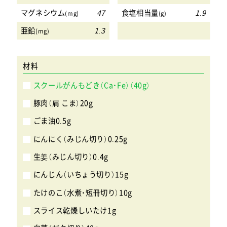
マグネシウム
47
食塩相当量
1.9
(mg)
(g)
亜鉛
1.3
(mg)
材料
スクールがんもどき（Ca・Fe）（40g）
豚肉（肩 こま）20g
ごま油0.5g
にんにく（みじん切り）0.25g
生姜（みじん切り）0.4g
にんじん（いちょう切り）15g
たけのこ（水煮・短冊切り）10g
スライス乾燥しいたけ1g