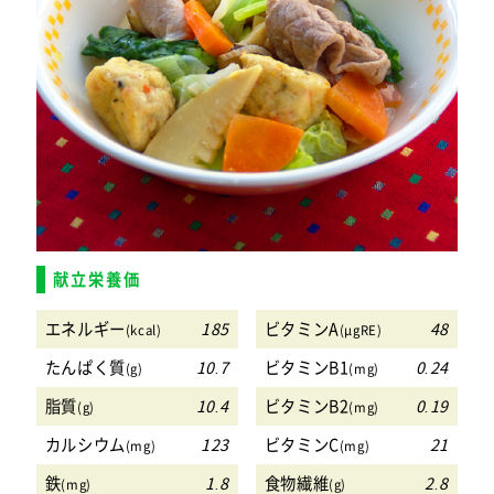
献立栄養価
エネルギー
185
ビタミンA
48
(kcal)
(μgRE)
たんぱく質
10.7
ビタミンB1
0.24
(g)
(mg)
脂質
10.4
ビタミンB2
0.19
(g)
(mg)
カルシウム
123
ビタミンC
21
(mg)
(mg)
鉄
1.8
食物繊維
2.8
(mg)
(g)