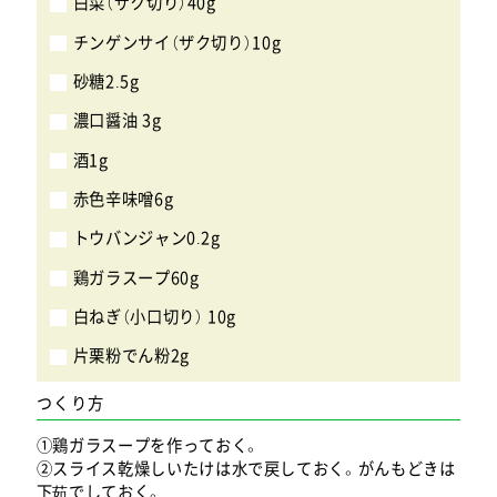
白菜（ザク切り）40g
チンゲンサイ（ザク切り）10g
砂糖2.5g
濃口醤油 3g
酒1g
赤色辛味噌6g
トウバンジャン0.2g
鶏ガラスープ60g
白ねぎ（小口切り） 10g
片栗粉でん粉2g
つくり方
①鶏ガラスープを作っておく。
②スライス乾燥しいたけは水で戻しておく。がんもどきは
下茹でしておく。