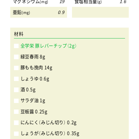
マグネシウム
19
食塩相当量
1.6
(mg)
(g)
亜鉛
0.9
(mg)
材料
全学栄 豚レバーチップ（2g）
緑豆春雨 8g
豚もも挽肉 14g
しょうゆ 0.6g
酒 0.5g
サラダ油 1g
豆板醤 0.25g
にんにく（みじん切り） 0.2g
しょうが（みじん切り） 0.35g