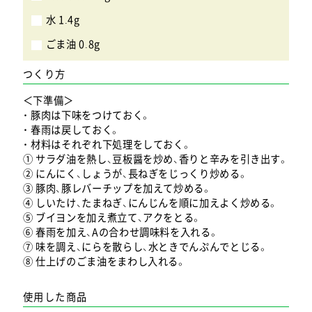
水 1.4g
ごま油 0.8g
つくり方
＜下準備＞
・ 豚肉は下味をつけておく。
・ 春雨は戻しておく。
・ 材料はそれぞれ下処理をしておく。
① サラダ油を熱し、豆板醤を炒め、香りと辛みを引き出す。
② にんにく、しょうが、長ねぎをじっくり炒める。
③ 豚肉、豚レバーチップを加えて炒める。
④ しいたけ、たまねぎ、にんじんを順に加えよく炒める。
⑤ ブイヨンを加え煮立て、アクをとる。
⑥ 春雨を加え、Aの合わせ調味料を入れる。
⑦ 味を調え、にらを散らし、水ときでんぷんでとじる。
⑧ 仕上げのごま油をまわし入れる。
使用した商品