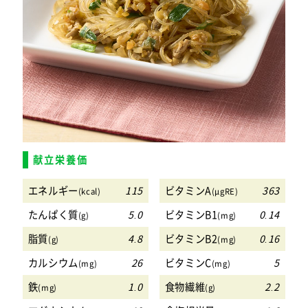
献立栄養価
エネルギー
115
ビタミンA
363
(kcal)
(μgRE)
たんぱく質
5.0
ビタミンB1
0.14
(g)
(mg)
脂質
4.8
ビタミンB2
0.16
(g)
(mg)
カルシウム
26
ビタミンC
5
(mg)
(mg)
鉄
1.0
食物繊維
2.2
(mg)
(g)