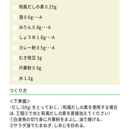
和風だしの素 0.25g
酒 0.6g・・・A
みりん 0.6g・・・A
しょうゆ 1.8g・・・A
カレー粉 0.5g・・・A
むき枝豆 3g
片栗粉 0.6g
水 1.2g
つくり方
＜下準備＞
・だし（30g）をとっておく。（和風だしの素を使用する場合
は、工程③で水と和風だしの素を直接加えてください）
①白身魚の切り身に片栗粉をまぶし、油で揚げる。
②サラダ油でたまねぎ、しめじを炒める。