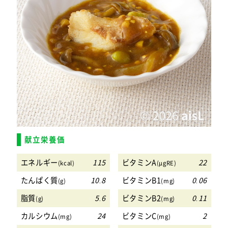
献立栄養価
エネルギー
115
ビタミンA
22
(kcal)
(μgRE)
たんぱく質
10.8
ビタミンB1
0.06
(g)
(mg)
脂質
5.6
ビタミンB2
0.11
(g)
(mg)
カルシウム
24
ビタミンC
2
(mg)
(mg)