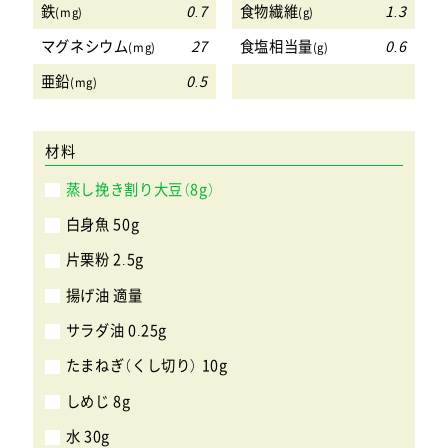
鉄
0.7
食物繊維
1.3
(mg)
(g)
マグネシウム
27
食塩相当量
0.6
(mg)
(g)
亜鉛
0.5
(mg)
材料
蒸し挽き割り大豆（8g）
白身魚 50g
片栗粉 2.5g
揚げ油 適量
サラダ油 0.25g
たまねぎ（くし切り） 10g
しめじ 8g
水 30g