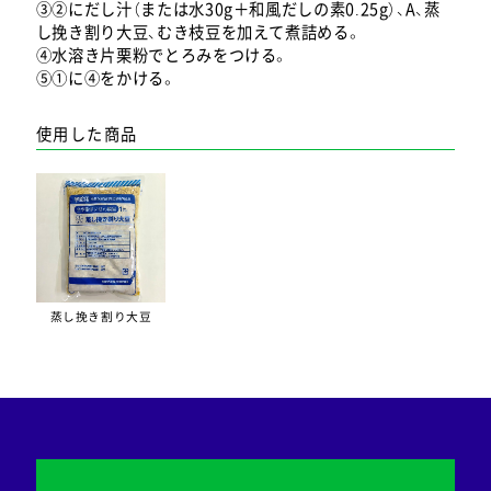
③②にだし汁（または水30g＋和風だしの素0.25g）、A、蒸
し挽き割り大豆、むき枝豆を加えて煮詰める。
④水溶き片栗粉でとろみをつける。
⑤①に④をかける。
使用した商品
蒸し挽き割り大豆