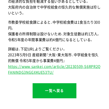
の経済的な負担を軽減する狙いがあるとしている。
大阪府内の自治体で中学校給食の恒久的な無償実施は珍し
いという。
市教委学校給食課によると、中学校給食費は1食当たり300
円。
保護者の所得制限は設けないため、対象生徒数は約1万人。
令和5年度の年間事業費は約4億円になるとしている。
詳細は、下記URLよりご覧ください。
2023年5月9日 産経新聞「大阪・東大阪市、中学給食を恒久
的無償 令和5年度から事業費4億円」
https://www.sankei.com/article/20230509-S6RPR2Q
FANINDG3NGGXKUE53TU/
一覧へ戻る