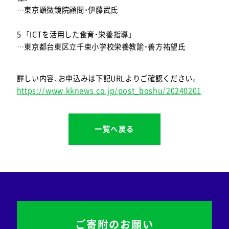
…東京顕微鏡院顧問・伊藤武氏
5. 「ICTを活用した食育・栄養指導」
…東京都台東区立千束小学校栄養教諭・善方祐望氏
詳しい内容、お申込みは下記URLよりご確認ください。
https://www.kknews.co.jp/post_boshu/20240201
一覧へ戻る
ご寄附のお願い