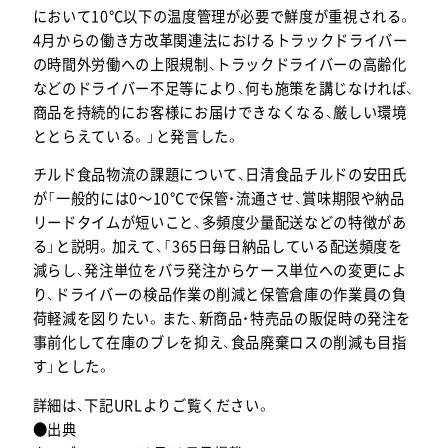
において10℃以下の温度管理が必要で鮮度が重視される。
4月からの働き方改革関連法におけるトラックドライバー
の時間外労働への上限規制、トラックドライバーの高齢化
などのドライバー不足等により、何も施策を講じなければ、
商品を持続的にお客様にお届けできなくなる、厳しい環境
ととらえている。」と発言した。
チルド食品物流の課題について、日清食品チルドの安田氏
が「一般的には0～10℃で保管・流通させ、賞味期限や納品
リードタイムが短いこと、多頻度少量配送などの特徴があ
る」と説明。加えて、「365日毎日納品している配送頻度を
減らし、発注単位をバラ発注からケース単位への変更によ
り、ドライバーの検品作業の削減と保管倉庫の作業員の負
荷軽減を図りたい。また、新商品・特売品の販促時の発注を
事前化して在庫のブレを抑え、食品廃棄ロスの削減も目指
す」とした。
詳細は、下記URLよりご覧ください。
●出典