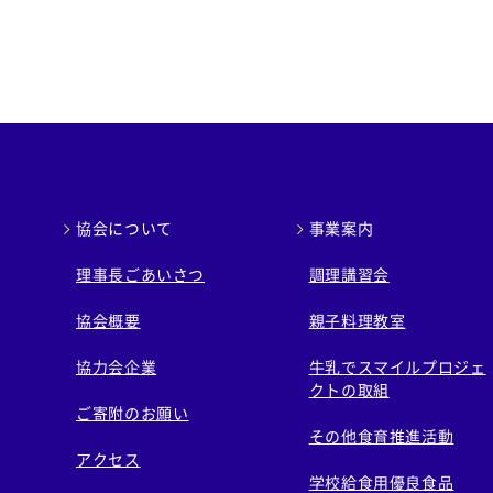
協会について
事業案内
理事長ごあいさつ
調理講習会
協会概要
親子料理教室
協力会企業
牛乳でスマイルプロジェ
クトの取組
ご寄附のお願い
その他食育推進活動
アクセス
学校給食用優良食品