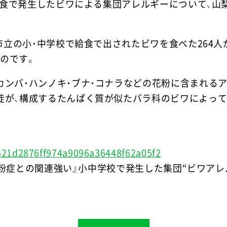
の給食で発生したビワによる集団アレルギーについて、山
田市立の小・中学校で給食で出されたビワを食べた264人
のです。
カンバ・ハンノキ・ブナ・コナラなどの花粉に含まれる
徒が、構成するたんぱく質が似たバラ科のビワによっ
。
ys521d2876ff974a9096a36448f62a05f2
は花粉症との関連強い』小中学校で発生した集団“ビワアレ