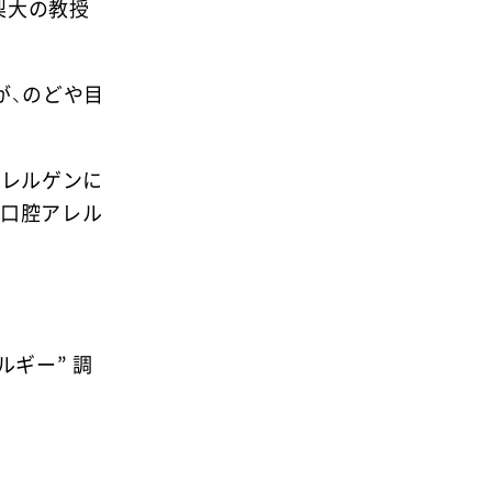
梨大の教授
が、のどや目
アレルゲンに
て口腔アレル
ルギー” 調