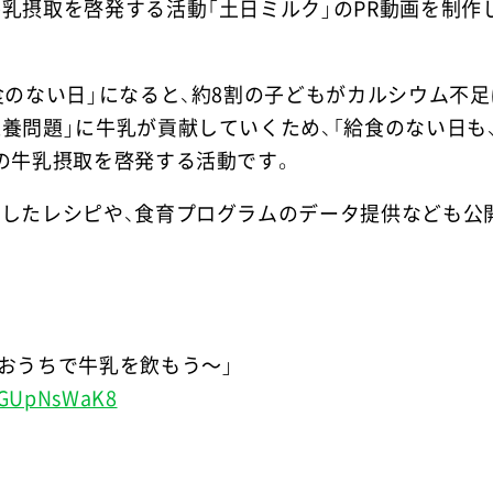
乳摂取を啓発する活動「土日ミルク」のPR動画を制作
食のない日」になると、約8割の子どもがカルシウム不
養問題」に牛乳が貢献していくため、「給食のない日も
もの牛乳摂取を啓発する活動です。
用したレシピや、食育プログラムのデータ提供なども公
はおうちで牛乳を飲もう～」
MGUpNsWaK8