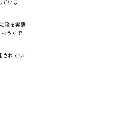
していま
足に陥る実態
、おうちで
開されてい