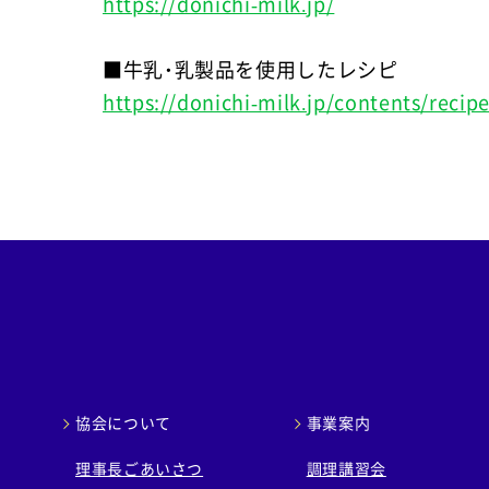
https://donichi-milk.jp/
■牛乳・乳製品を使用したレシピ
https://donichi-milk.jp/contents/recipe
協会について
事業案内
理事長ごあいさつ
調理講習会