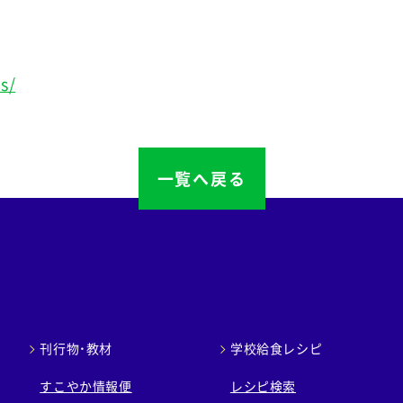
s/
一覧へ戻る
刊行物・教材
学校給食レシピ
すこやか情報便
レシピ検索