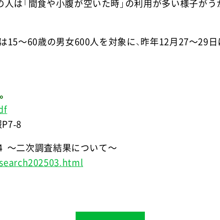
の人は「間食や小腹が空いた時」の利用が多い様子がう
15～60歳の男女600人を対象に、昨年12月27～29
。
df
P7-8
4 ～二次調査結果について～
esearch202503.html