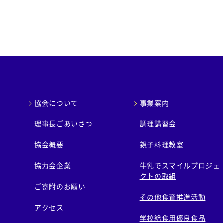
協会について
事業案内
理事長ごあいさつ
調理講習会
協会概要
親子料理教室
協力会企業
牛乳でスマイルプロジェ
クトの取組
ご寄附のお願い
その他食育推進活動
アクセス
学校給食用優良食品