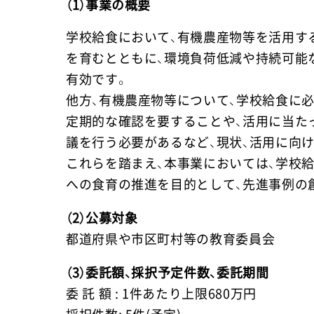
（1）事業の概要
学校給食において、有機農産物等を活用す
を育むとともに、環境負荷低減や持続可能
有効です。
他方、有機農産物等について、学校給食に
定期的な確認を要することや、活用に当た
議を行う必要があるなど、現状、活用に向
これらを踏まえ、本事業においては、学校
への食育の推進を目的として、先進事例の
（2）公募対象
都道府県や市区町村等の教育委員会
（3）委託額、採択予定件数、委託期間
委 託 額 : 1件あたり上限680万円