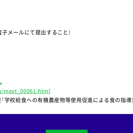
着（電子メールにて提出すること）
。
u/mext_00061.html
募情報「学校給食への有機農産物等使用促進による食の指