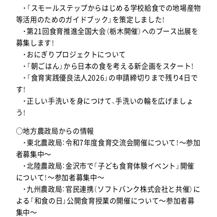
・「スモールステップからはじめる学校給食での地場産物
等活用のためのガイドブック」を策定しました！
・第21回食育推進全国大会（栃木開催）へのブース出展を
募集します！
・おにぎりプロジェクトについて
・「朝ごはん」から日本の食を考える新企画をスタート！
・「食育実践優良法人2026」の申請締切りまで残り4日で
す！
・正しい手洗いを身につけて、手洗いの輪を広げましょ
う！
○地方農政局からの情報
・東北農政局：令和7年度食育交流会開催について！～参加
者募集中～
・北陸農政局：金沢市で「子ども食育体験イベント」開催
について！～参加者募集中～
・九州農政局：官民連携（ソフトバンク株式会社と共催）に
よる「和食の日」公開食育授業の開催について～参加者募
集中～