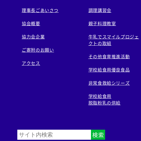
理事長ごあいさつ
調理講習会
協会概要
親子料理教室
協力会企業
牛乳でスマイルプロジェ
クトの取組
ご寄附のお願い
その他食育推進活動
アクセス
学校給食用優良食品
非常食救給シリーズ
学校給食用
脱脂粉乳の供給
検索