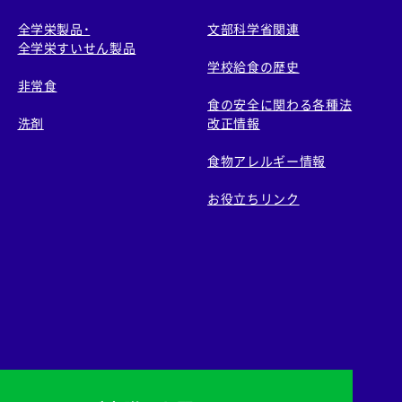
全学栄製品・
文部科学省関連
全学栄すいせん製品
学校給食の歴史
非常食
食の安全に関わる各種法
洗剤
改正情報
食物アレルギー情報
お役立ちリンク