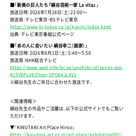
■「新美の巨人たち『絹谷芸術一家 La vita』」
放送日時：2026年7月18日（土）22:00～
放送局：テレビ東京・BSテレビ東京
https://www.tv-tokyo.co.jp/kyojin/index.html
出典：テレビ東京番組公式ページ
■「あの人に会いたい 絹谷幸二（画家）」
放送日時：2026年8月1日（土）5:40～5:50
放送局：NHK総合テレビ
https://www.web.nhk/tv/an/anohito/pl/series-tep-
K15V8PLV63?tep=3PQ84JLXVJ
※絹谷先生のご命日に合わせた放送です。
＜関連情報＞
絹谷先生の作品やご活躍は、以下の公式サイトでもご覧い
ただけます。
▼「KINUTANI Art Place Hiroo」
https://kinutani-art.or.jp/art-place/exhibition001/