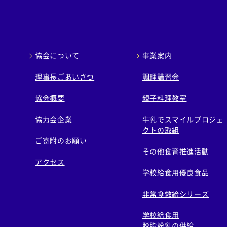
協会について
事業案内
理事長ごあいさつ
調理講習会
協会概要
親子料理教室
協力会企業
牛乳でスマイルプロジェ
クトの取組
ご寄附のお願い
その他食育推進活動
アクセス
学校給食用優良食品
非常食救給シリーズ
学校給食用
脱脂粉乳の供給