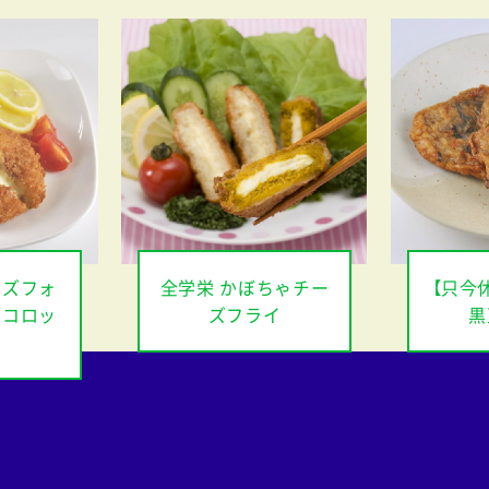
ーズフォ
全学栄 かぼちゃチー
【只今
ドコロッ
ズフライ
黒