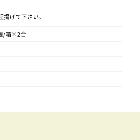
分程揚げて下さい。
0個/箱×2合