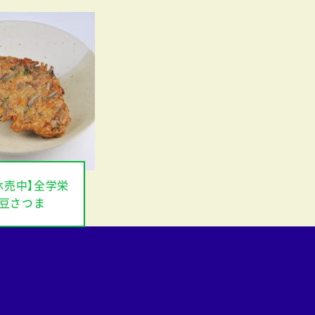
休売中】全学栄
豆さつま