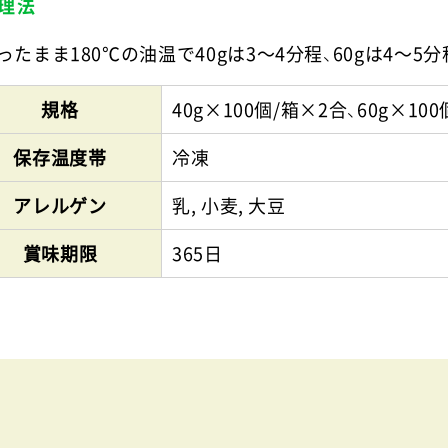
理法
ったまま180℃の油温で40gは3～4分程、60gは4～5
規格
40g×100個/箱×2合、60g×10
保存温度帯
冷凍
アレルゲン
乳, 小麦, 大豆
賞味期限
365日